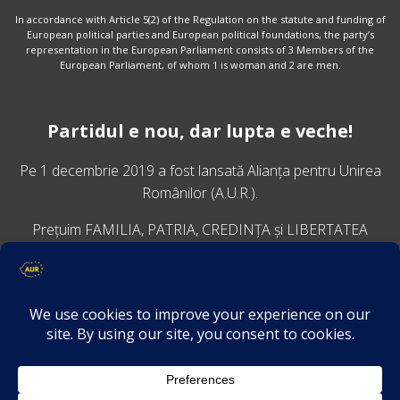
In accordance with Article 5(2) of the Regulation on the statute and funding of
European political parties and European political foundations, the party’s
representation in the European Parliament consists of 3 Members of the
European Parliament, of whom 1 is woman and 2 are men.
Partidul e nou, dar lupta e veche!
Pe 1 decembrie 2019 a fost lansată
Alianța pentru Unirea
Românilor
(A.U.R.).
Prețuim FAMILIA, PATRIA, CREDINȚA și LIBERTATEA
VINO ALĂTURI DE NOI
Descarcă aplicația Platforma AUR