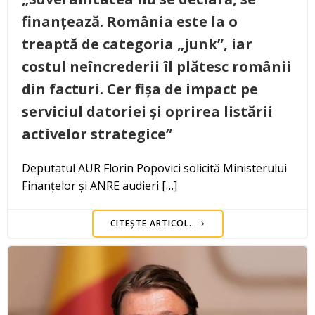
finanțează. România este la o
treaptă de categoria „junk”, iar
costul neîncrederii îl plătesc românii
din facturi. Cer fișa de impact pe
serviciul datoriei și oprirea listării
activelor strategice”
Deputatul AUR Florin Popovici solicită Ministerului
Finanțelor și ANRE audieri […]
CITEȘTE ARTICOL..