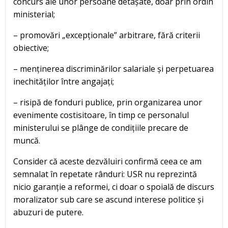
concurs ale unor persoane detașate, doar prin ordin
ministerial;
– promovări „excepționale” arbitrare, fără criterii
obiective;
– menținerea discriminărilor salariale și perpetuarea
inechităților între angajați;
– risipă de fonduri publice, prin organizarea unor
evenimente costisitoare, în timp ce personalul
ministerului se plânge de condițiile precare de
muncă.
Consider că aceste dezvăluiri confirmă ceea ce am
semnalat în repetate rânduri: USR nu reprezintă
nicio garanție a reformei, ci doar o spoială de discurs
moralizator sub care se ascund interese politice și
abuzuri de putere.