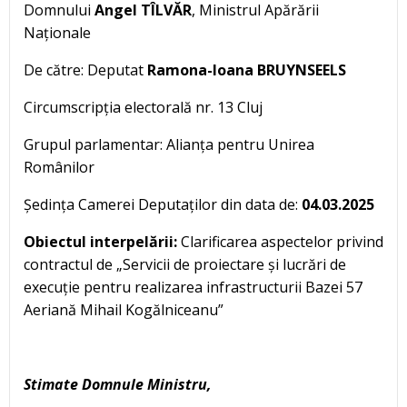
Domnului
Angel TÎLVĂR
, Ministrul Apărării
Naționale
De către: Deputat
Ramona-Ioana BRUYNSEELS
Circumscripția electorală nr. 13 Cluj
Grupul parlamentar: Alianța pentru Unirea
Românilor
Ședința Camerei Deputaților din data de:
04.03.2025
Obiectul interpelării:
Clarificarea aspectelor privind
contractul de „Servicii de proiectare și lucrări de
execuție pentru realizarea infrastructurii Bazei 57
Aeriană Mihail Kogălniceanu”
Stimate Domnule Ministru,