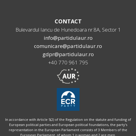
CONTACT
Bulevardul Iancu de Hunedoara nr.8A, Sector 1
info@partidulaur.ro
comunicare@partidulaur.ro
gdpr@partidulaur.ro
+40 770 961 795
In accordance with Article 5(2) of the Regulation on the statute and funding of
European political parties and European political foundations, the party’s
representation in the European Parliament consists of 3 Members of the
European Parliament, of whom 1 is woman and 2 are men.