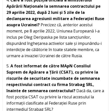
4.
Care a fost poziția oficială a Ministerului
Apărării Naționale la semnarea contractului pe
29 aprilie 2022, după 2 luni și 5 zile de la
declanșarea agresiunii militare a Federației Ruse
asupra Ucrainei?
Precizez că, anterior acestui
moment, pe 8 aprilie 2022, Uniunea Europeană l-a
inclus pe Oleg Deripaska pe lista sancțiunilor,
dispunând înghețarea activelor sale și impunându-i
interdicție de călătorie în toate statele membre, ca
urmare a invaziei Ucrainei de către Rusia.
5.
A fost informat de către MApN Consiliul
Suprem de Apărare a Țării (CSAT), cu privire la
riscurile de securitate incumbate de semnarea
respectivului contract cu firma Strabag SRL,
înainte de semnarea contractului?
Dacă da, care a
fost poziția CSAT cu privire la riscul accesului la
informații clasificate al Federației Ruse prin
intermediul Strabag SRL?