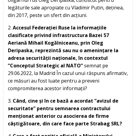
oligarhul rus Oleg Deripaska, cunoscut pentru
legăturile sale apropiate cu Vladimir Putin, deținea,
din 2017, peste un sfert din acțiuni.
2.
Accesul Federației Ruse la informațiile
clasificate privind infrastructura Bazei 57
Aeriană Mihail Kogălniceanu, prin Oleg
Deripaska, reprezintă sau nu o amenințare la
adresa securității naționale, în contextul
”Conceptul Strategic al NATO”
semnat pe
29.06.2022, la Madrid În cazul unui răspuns afirmativ,
ce măsuri au fost luate pentru a preveni
compromiterea acestor informații?
3.
Când, cine și în ce bază a acordat ”avizul de
securitate” pentru semnarea contractului
menționat anterior cu asocierea de firme
câștigătoare, din care face parte Strabag SRL?