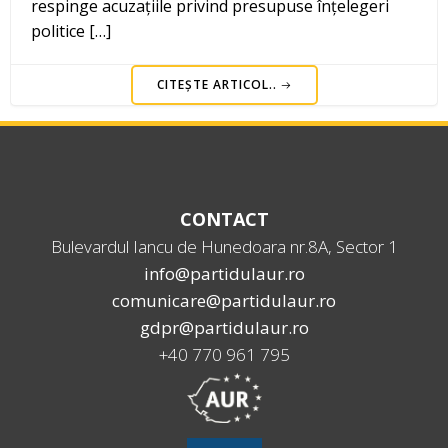
respinge acuzațiile privind presupuse înțelegeri
politice […]
CITEȘTE ARTICOL..
CONTACT
Bulevardul Iancu de Hunedoara nr.8A, Sector 1
info@partidulaur.ro
comunicare@partidulaur.ro
gdpr@partidulaur.ro
+40 770 961 795