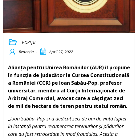
POZIȚII
Redacția
-
April 27, 2022
Alianța pentru Unirea Românilor (AUR) îl propune
în funcția de judecător la Curtea Constituțională
a României (CCR) pe Ioan Sabău-Pop, profesor
universitar, membru al Curţii Internaţionale de
Arbitraj Comercial, avocat care a câștigat zeci
de mii de hectare de teren pentru statul român.
„
Ioan Sabău–Pop și-a dedicat zeci de ani de viață luptei
în instanță pentru recuperarea terenurilor și pădurilor
care au fost retrocedate în mod fraudulos. Acesta a