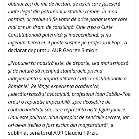
obținut zeci de mii de hectare de teren care fuseseră
luate ilegal din patrimoniul statului român. În mod
normal, ar trebui să fie votat de orice parlamentar care
mai are un dram de conștiință. Cine vrea o Curte
Constituțională puternică și independentă, și nu
îngenuncherea ei, îl poate susține pe profesorul Pop
”, a
declarat deputatul AUR George Simion.
„
Propunerea noastră este, de departe, cea mai serioasă
și de natură să mențină standardele privind
independența și imparțialitatea Curții Constituționale a
României. Pe lângă experiența academică,
judecătorească și avocațială, profesorul Ioan Sabău–Pop
are și o reputație impecabilă, spre deosebire de
contracandidații săi, care reprezintă niște figuri jalnice.
Unul este politruc, altul apropiat de serviciile secrete, iar
cel de-al treilea a fost exclus din magistratură
”, a
subliniat senatorul AUR Claudiu Târziu.