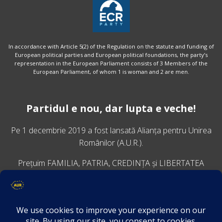
In accordance with Article 5(2) of the Regulation on the statute and funding of
European political parties and European political foundations, the party’s
representation in the European Parliament consists of 3 Members of the
European Parliament, of whom 1 is woman and 2 are men.
Partidul e nou, dar lupta e veche!
Pe 1 decembrie 2019 a fost lansată
Alianța pentru Unirea
Românilor
(A.U.R.).
Prețuim FAMILIA, PATRIA, CREDINȚA și LIBERTATEA
VINO ALĂTURI DE NOI