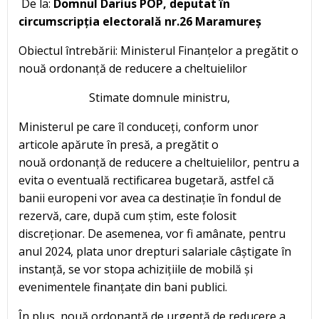
De la:
Domnul Darius POP, deputat în
circumscripția electorală nr.26 Maramureș
Obiectul întrebării: Ministerul Finanțelor a pregătit o
nouă ordonanță de reducere a cheltuielilor
Stimate domnule ministru,
Ministerul pe care îl conduceți, conform unor
articole apărute în presă, a pregătit o
nouă ordonanță de reducere a cheltuielilor, pentru a
evita o eventuală rectificarea bugetară, astfel că
banii europeni vor avea ca destinație în fondul de
rezervă, care, după cum știm, este folosit
discreționar. De asemenea, vor fi amânate, pentru
anul 2024, plata unor drepturi salariale câștigate în
instanță, se vor stopa achizițiile de mobilă și
evenimentele finanțate din bani publici.
În plus, nouă ordonanță de urgență de reducere a