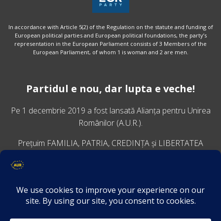
In accordance with Article 5(2) of the Regulation on the statute and funding of
European political parties and European political foundations, the party’s
representation in the European Parliament consists of 3 Members of the
European Parliament, of whom 1 is woman and 2 are men.
Partidul e nou, dar lupta e veche!
Pe 1 decembrie 2019 a fost lansată
Alianța pentru Unirea
Românilor
(A.U.R.).
Prețuim FAMILIA, PATRIA, CREDINȚA și LIBERTATEA
VINO ALĂTURI DE NOI