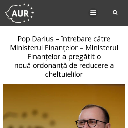
Skip
to
content
Pop Darius – întrebare către
Ministerul Finanțelor – Ministerul
Finanțelor a pregătit o
nouă ordonanță de reducere a
cheltuielilor