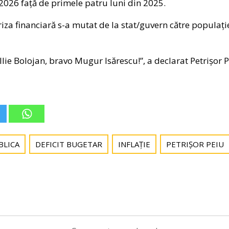
2026 față de primele patru luni din 2025.
 criza financiară s-a mutat de la stat/guvern către populație
lie Bolojan, bravo Mugur Isărescu!”, a declarat Petrișor Pe
BLICA
DEFICIT BUGETAR
INFLAȚIE
PETRIȘOR PEIU
Post
navigation