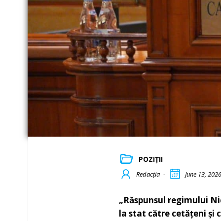
POZIȚII
Redacția
-
June 13, 202
„Răspunsul regimului Ni
la stat către cetățeni și