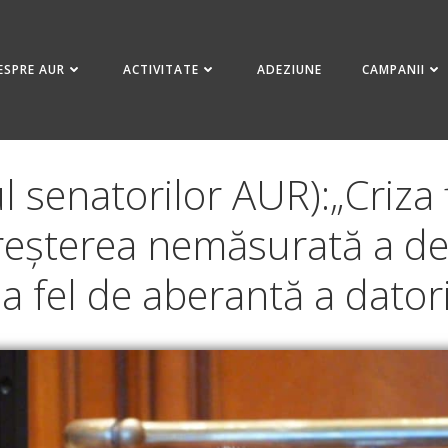
ESPRE AUR
ACTIVITATE
ADEZIUNE
CAMPANII
ul senatorilor AUR):„Criza 
reșterea nemăsurată a defi
la fel de aberantă a datori