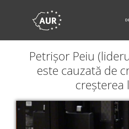
Skip
to
content
D
Petrișor Peiu (lider
este cauzată de c
creșterea 