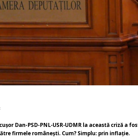
6
cușor Dan-PSD-PNL-USR-UDMR la această criză a fost 
 către firmele românești. Cum? Simplu: prin inflație.