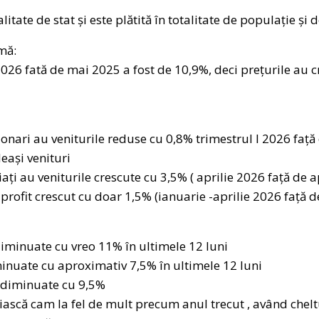
alitate de stat și este plătită în totalitate de populație și
rmă:
 2026 fată de mai 2025 a fost de 10,9%, deci prețurile au 
onari au veniturile reduse cu 0,8% trimestrul I 2026 față 
eași venituri
iați au veniturile crescute cu 3,5% ( aprilie 2026 față de a
profit crescut cu doar 1,5% (ianuarie -aprilie 2026 față d
diminuate cu vreo 11% în ultimele 12 luni
iminuate cu aproximativ 7,5% în ultimele 12 luni
e diminuate cu 9,5%
uiască cam la fel de mult precum anul trecut , având chel