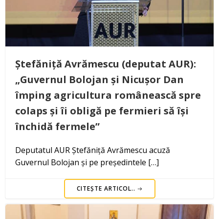
Ștefăniță Avrămescu (deputat AUR):
„Guvernul Bolojan și Nicușor Dan
împing agricultura românească spre
colaps și îi obligă pe fermieri să își
închidă fermele”
Deputatul AUR Ștefăniță Avrămescu acuză
Guvernul Bolojan și pe președintele […]
CITEȘTE ARTICOL..