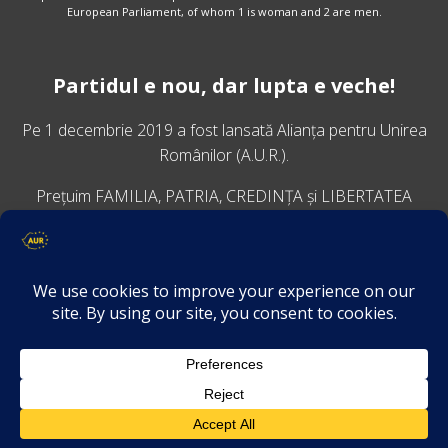
European Parliament, of whom 1 is woman and 2 are men.
Partidul e nou, dar lupta e veche!
Pe 1 decembrie 2019 a fost lansată
Alianța pentru Unirea
Românilor
(A.U.R.).
Prețuim FAMILIA, PATRIA, CREDINȚA și LIBERTATEA
VINO ALĂTURI DE NOI
Descarcă aplicația Platforma AUR
Termeni și condiții de confidențialitate
GDPR