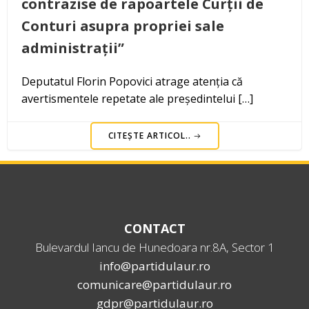
contrazise de rapoartele Curții de
Conturi asupra propriei sale
administrații”
Deputatul Florin Popovici atrage atenția că
avertismentele repetate ale președintelui […]
CITEȘTE ARTICOL..
CONTACT
Bulevardul Iancu de Hunedoara nr.8A, Sector 1
info@partidulaur.ro
comunicare@partidulaur.ro
gdpr@partidulaur.ro