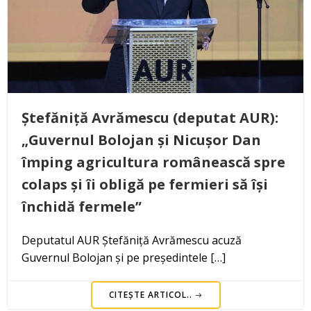
Ștefăniță Avrămescu (deputat AUR):
„Guvernul Bolojan și Nicușor Dan
împing agricultura românească spre
colaps și îi obligă pe fermieri să își
închidă fermele”
Deputatul AUR Ștefăniță Avrămescu acuză
Guvernul Bolojan și pe președintele […]
CITEȘTE ARTICOL..