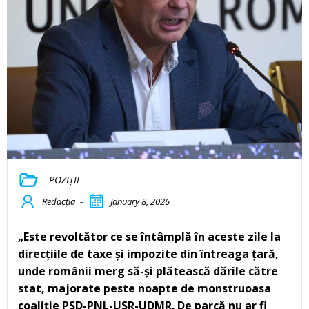
POZIȚII
Redacția
-
January 8, 2026
„Este revoltător ce se întâmplă în aceste zile la
direcțiile de taxe și impozite din întreaga țară,
unde românii merg să-și plătească dările către
stat, majorate peste noapte de monstruoasa
coaliție PSD-PNL-USR-UDMR. De parcă nu ar fi