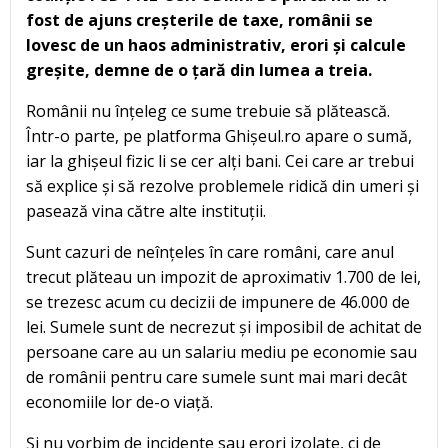
fost de ajuns creșterile de taxe, românii se
lovesc de un haos administrativ, erori și calcule
greșite, demne de o țară din lumea a treia.
Românii nu înțeleg ce sume trebuie să plătească.
Într-o parte, pe platforma Ghișeul.ro apare o sumă,
iar la ghișeul fizic li se cer alți bani. Cei care ar trebui
să explice și să rezolve problemele ridică din umeri și
pasează vina către alte instituții.
Sunt cazuri de neînțeles în care români, care anul
trecut plăteau un impozit de aproximativ 1.700 de lei,
se trezesc acum cu decizii de impunere de 46.000 de
lei. Sumele sunt de necrezut și imposibil de achitat de
persoane care au un salariu mediu pe economie sau
de românii pentru care sumele sunt mai mari decât
economiile lor de-o viață.
Și nu vorbim de incidente sau erori izolate, ci de