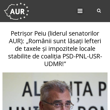
Skip
to
content
Petrișor Peiu (liderul senatorilor
AUR): „Românii sunt lăsați lefteri
de taxele și impozitele locale
stabilite de coaliția PSD-PNL-USR-
UDMR!”