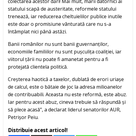
colectarea acestor dări! Mai mult, marii datornici ai
statului scapă de austeritate, reformele statului
trenează, iar reducerea cheltuielilor publice inutile
este doar o promisiune vânturată care nu s-a
întâmplat nici până astăzi.
Banii românilor nu sunt banii guvernanților,
economiile familiilor nu sunt pușculița coaliției, iar
viitorul țării nu poate fi amanetat pentru a fi
protejată clientela politică.
Creșterea haotică a taxelor, dublată de erori uriașe
de calcul, este o bătaie de joc la adresa milioanelor
de contribuabili. Aceasta nu este reformă, este abuz.
Iar pentru acest abuz, cineva trebuie să răspundă și
să plece acasă”, a declarat liderul senatorilor AUR,
Petrișor Peiu.
Distribuie acest articol!