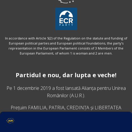
In accordance with Article 5(2) of the Regulation on the statute and funding of
European political parties and European political foundations, the party’s
representation in the European Parliament consists of 3 Members of the
European Parliament, of whom 1 is woman and 2 are men.
Partidul e nou, dar lupta e veche!
Pe 1 decembrie 2019 a fost lansată
Alianța pentru Unirea
Românilor
(A.U.R.).
Prețuim FAMILIA, PATRIA, CREDINȚA și LIBERTATEA