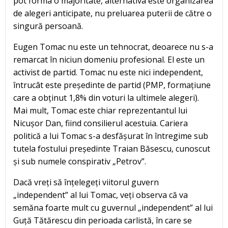
pot forma o majoritate, alternativa este organizarea
de alegeri anticipate, nu preluarea puterii de către o
singură persoană.
Eugen Tomac nu este un tehnocrat, deoarece nu s-a
remarcat în niciun domeniu profesional. El este un
activist de partid. Tomac nu este nici independent,
întrucât este președinte de partid (PMP, formațiune
care a obținut 1,8% din voturi la ultimele alegeri).
Mai mult, Tomac este chiar reprezentantul lui
Nicușor Dan, fiind consilierul acestuia. Cariera
politică a lui Tomac s-a desfășurat în întregime sub
tutela fostului președinte Traian Băsescu, cunoscut
și sub numele conspirativ „Petrov”.
Dacă vreți să înțelegeți viitorul guvern
„independent” al lui Tomac, veți observa că va
semăna foarte mult cu guvernul „independent” al lui
Guță Tătărescu din perioada carlistă, în care se