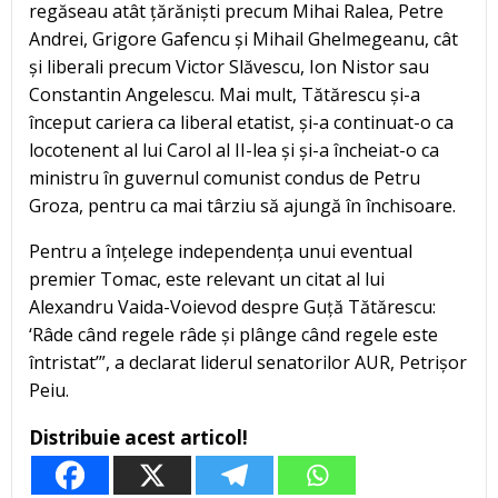
regăseau atât țărăniști precum Mihai Ralea, Petre
Andrei, Grigore Gafencu și Mihail Ghelmegeanu, cât
și liberali precum Victor Slăvescu, Ion Nistor sau
Constantin Angelescu. Mai mult, Tătărescu și-a
început cariera ca liberal etatist, și-a continuat-o ca
locotenent al lui Carol al II-lea și și-a încheiat-o ca
ministru în guvernul comunist condus de Petru
Groza, pentru ca mai târziu să ajungă în închisoare.
Pentru a înțelege independența unui eventual
premier Tomac, este relevant un citat al lui
Alexandru Vaida-Voievod despre Guță Tătărescu:
‘Râde când regele râde și plânge când regele este
întristat’”, a declarat liderul senatorilor AUR, Petrișor
Peiu.
Distribuie acest articol!