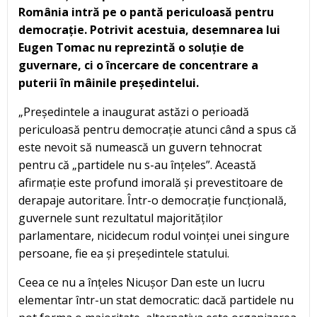
România intră pe o pantă periculoasă pentru
democrație. Potrivit acestuia, desemnarea lui
Eugen Tomac nu reprezintă o soluție de
guvernare, ci o încercare de concentrare a
puterii în mâinile președintelui.
„Președintele a inaugurat astăzi o perioadă
periculoasă pentru democrație atunci când a spus că
este nevoit să numească un guvern tehnocrat
pentru că „partidele nu s-au înțeles”. Această
afirmație este profund imorală și prevestitoare de
derapaje autoritare. Într-o democrație funcțională,
guvernele sunt rezultatul majorităților
parlamentare, nicidecum rodul voinței unei singure
persoane, fie ea și președintele statului.
Ceea ce nu a înțeles Nicușor Dan este un lucru
elementar într-un stat democratic: dacă partidele nu