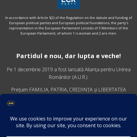
In accordance with Article 5(2) of the Regulation on the statute and funding of
European political parties and European political foundations, the party’s
representation in the European Parliament consists of 3 Members of the
European Parliament, of whom 1 is woman and 2 are men.
Partidul e nou, dar lupta e veche!
Pe 1 decembrie 2019 a fost lansată
Alianța pentru Unirea
Românilor
(A.U.R.).
Prețuim FAMILIA, PATRIA, CREDINȚA și LIBERTATEA
VINO ALĂTURI DE NOI