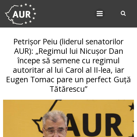
Skip
to
content
Petrișor Peiu (liderul senatorilor
AUR): „Regimul lui Nicușor Dan
începe să semene cu regimul
autoritar al lui Carol al II-lea, iar
Eugen Tomac pare un perfect Guță
Tătărescu”