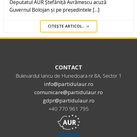
Deputatul AUR Ștefăniță Avrămescu acuză
Guvernul Bolojan și pe președintele […]
CITEȘTE ARTICOL..
CONTACT
Bulevardul Iancu de Hunedoara nr.8A, Sector 1
info@partidulaur.ro
comunicare@partidulaur.ro
gdpr@partidulaur.ro
+40 770 961 795