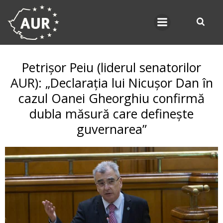
Skip
to
content
Petrișor Peiu (liderul senatorilor
AUR): „Declarația lui Nicușor Dan în
cazul Oanei Gheorghiu confirmă
dubla măsură care definește
guvernarea”