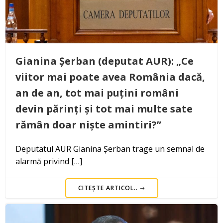
Gianina Șerban (deputat AUR): „Ce
viitor mai poate avea România dacă,
an de an, tot mai puțini români
devin părinți și tot mai multe sate
rămân doar niște amintiri?”
Deputatul AUR Gianina Șerban trage un semnal de
alarmă privind […]
CITEȘTE ARTICOL..