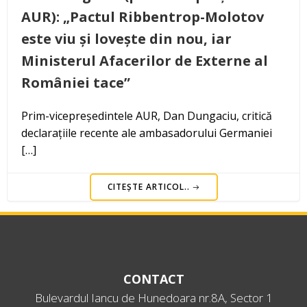
AUR): „Pactul Ribbentrop-Molotov
este viu și lovește din nou, iar
Ministerul Afacerilor de Externe al
României tace”
Prim-vicepreședintele AUR, Dan Dungaciu, critică
declarațiile recente ale ambasadorului Germaniei
[…]
CITEȘTE ARTICOL..
CONTACT
Bulevardul Iancu de Hunedoara nr.8A, Sector 1