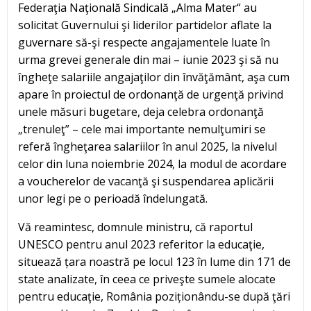
Federaţia Naţională Sindicală „Alma Mater“ au
solicitat Guvernului şi liderilor partidelor aflate la
guvernare să-şi respecte angajamentele luate în
urma grevei generale din mai – iunie 2023 şi să nu
îngheţe salariile angajaţilor din învăţământ, aşa cum
apare în proiectul de ordonanţă de urgenţă privind
unele măsuri bugetare, deja celebra ordonanţă
„trenuleţ” – cele mai importante nemulţumiri se
referă îngheţarea salariilor în anul 2025, la nivelul
celor din luna noiembrie 2024, la modul de acordare
a voucherelor de vacanţă şi suspendarea aplicării
unor legi pe o perioadă îndelungată.
Vă reamintesc, domnule ministru, că raportul
UNESCO pentru anul 2023 referitor la educaţie,
situează țara noastră pe locul 123 în lume din 171 de
state analizate, în ceea ce priveşte sumele alocate
pentru educaţie, România poziționându-se după ţări