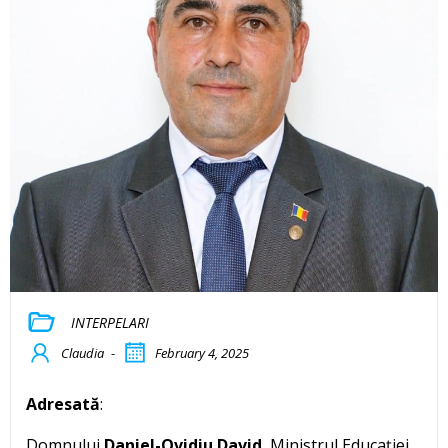
INTERPELARI
Claudia
-
February 4, 2025
Adresată
:
Domnului
Daniel-Ovidiu David
, Ministrul Educației