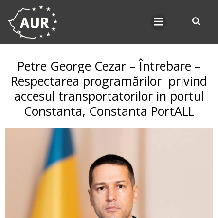
Skip
to
content
Petre George Cezar – Întrebare –
Respectarea programărilor privind
accesul transportatorilor in portul
Constanta, Constanta PortALL