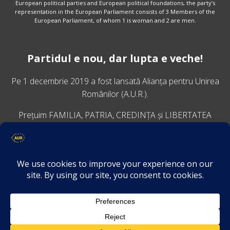
European political parties and European political foundations, the party’s
representation in the European Parliament consists of 3 Members of the
European Parliament, of whom 1 is woman and 2 are men.
Partidul e nou, dar lupta e veche!
Pe 1 decembrie 2019 a fost lansată
Alianța pentru Unirea
Românilor
(A.U.R.).
Prețuim FAMILIA, PATRIA, CREDINȚA și LIBERTATEA
VINO ALĂTURI DE NOI
Descarcă aplicația Platforma AUR
Termeni și condiții de confidențialitate
GDPR