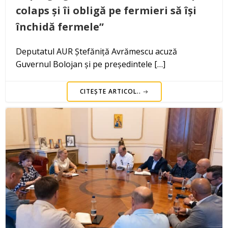
colaps și îi obligă pe fermieri să își
închidă fermele”
Deputatul AUR Ștefăniță Avrămescu acuză
Guvernul Bolojan și pe președintele […]
CITEȘTE ARTICOL..