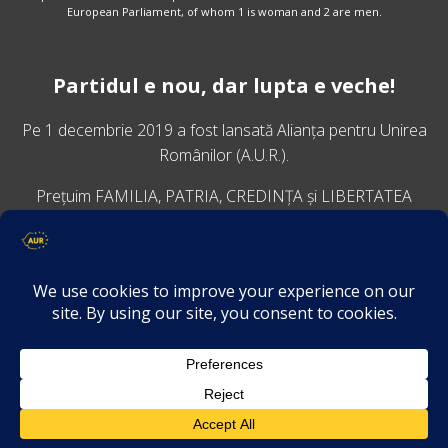
European Parliament, of whom 1 is woman and 2 are men.
Partidul e nou, dar lupta e veche!
Pe 1 decembrie 2019 a fost lansată
Alianța pentru Unirea
Românilor
(A.U.R.).
Prețuim FAMILIA, PATRIA, CREDINȚA și LIBERTATEA
VINO ALĂTURI DE NOI
Descarcă aplicația Platforma AUR
Termeni și condiții de confidențialitate
GDPR