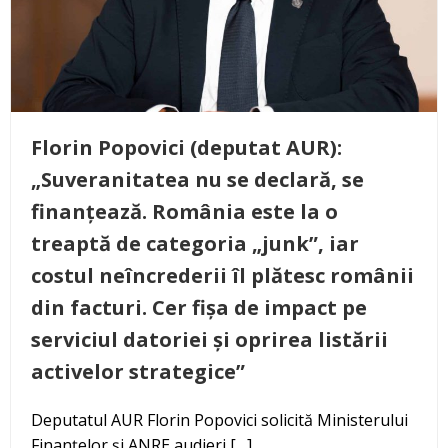
Florin Popovici (deputat AUR):
„Suveranitatea nu se declară, se
finanțează. România este la o
treaptă de categoria „junk”, iar
costul neîncrederii îl plătesc românii
din facturi. Cer fișa de impact pe
serviciul datoriei și oprirea listării
activelor strategice”
Deputatul AUR Florin Popovici solicită Ministerului
Finanțelor și ANRE audieri […]