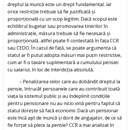
dreptul la muncă este un drept fundamental, iar
orice restricție trebuie să fie justificată și
proporțională cu un scop legitim. Dacă scopul este
echilibrul bugetar sau promovarea tinerilor în
administrație, măsura trebuie să fie necesară și
proporțională, altfel poate fi contestată în fața CCR
sau CEDO. În cazul de față, se poate argumenta că
statul ar fi putut adopta măsuri mai puțin restrictive,
cum ar fi o taxare suplimentară a cumulului pensiei
cu salariul, în loc de interdicția absolută;
– Penalizarea celor care au dobândit dreptul la
pensie, întrucât persoanele care au contribuit toată
viața la sistemul public și au îndeplinit condițiile
pentru pensionare nu au nicio vină pentru faptul că
statul dorește să facă economii. Dacă un pensionar
este încă apt de muncă și dorit de angajator, de ce să
fie forțat să plece la pensie? CCR a mai analizat în