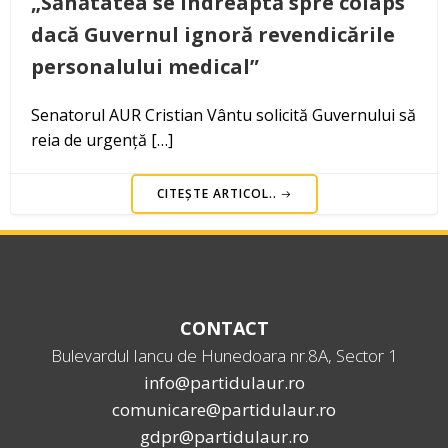
„Sănătatea se îndreaptă spre colaps
dacă Guvernul ignoră revendicările
personalului medical”
Senatorul AUR Cristian Vântu solicită Guvernului să
reia de urgență […]
CITEȘTE ARTICOL..
CONTACT
Bulevardul Iancu de Hunedoara nr.8A, Sector 1
info@partidulaur.ro
comunicare@partidulaur.ro
gdpr@partidulaur.ro