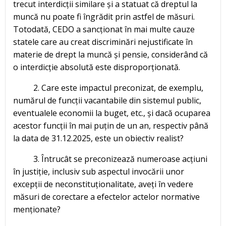
trecut interdicții similare și a statuat că dreptul la
muncă nu poate fi îngrădit prin astfel de măsuri.
Totodată, CEDO a sancționat în mai multe cauze
statele care au creat discriminări nejustificate în
materie de drept la muncă și pensie, considerând că
o interdicție absolută este disproporționată.
2. Care este impactul preconizat, de exemplu,
numărul de funcții vacantabile din sistemul public,
eventualele economii la buget, etc., și dacă ocuparea
acestor funcții în mai puțin de un an, respectiv până
la data de 31.12.2025, este un obiectiv realist?
3. Întrucât se preconizează numeroase acțiuni
în justiție, inclusiv sub aspectul invocării unor
excepții de neconstituționalitate, aveți în vedere
măsuri de corectare a efectelor actelor normative
menționate?