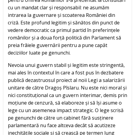
pentru Unirea Românilor s-a prezentat la consultări
cu un mandat clar și responsabil: ne asumăm
intrarea la guvernare și scoaterea României din
criză. Este profund legitim și sănătos din punct de
vedere democratic ca primul partid în preferințele
românilor și a doua forță politică din Parlament să
preia frâiele guvernării pentru a pune capăt
deciziilor luate pe genunchi.
Nevoia unui guvern stabil și legitim este stringentă,
mai ales în contextul în care a fost pus în dezbatere
publică dezastruosul proiect al noii Legi a salarizării
unitare de către Dragoș Pîslaru. Nu este nici moral și
nici constituțional ca un guvern interimar, demis prin
moțiune de cenzură, să elaboreze și să își asume o
lege cu un asemenea impact strategic. O lege scrisă
pe genunchi de către un cabinet fără susținere
parlamentară nu face altceva decât să acutizeze
inechitățile sociale și să crească pe termen lung