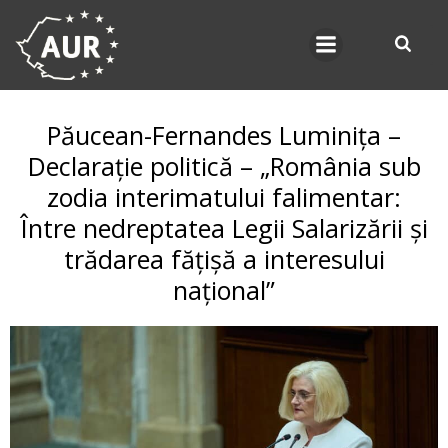
Skip
to
content
Păucean-Fernandes Luminița –
Declarație politică – „România sub
zodia interimatului falimentar:
Între nedreptatea Legii Salarizării și
trădarea fățișă a interesului
național”