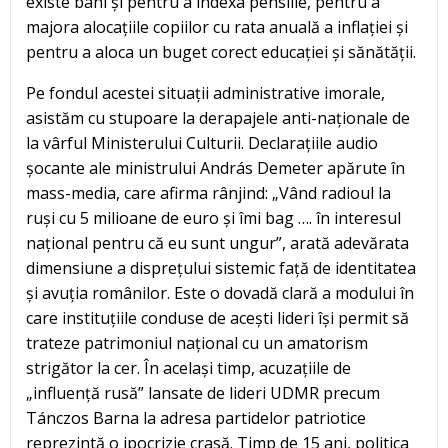
existe bani și pentru a indexa pensiile, pentru a
majora alocațiile copiilor cu rata anuală a inflației și
pentru a aloca un buget corect educației și sănătății.
Pe fondul acestei situații administrative imorale,
asistăm cu stupoare la derapajele anti-naționale de
la vârful Ministerului Culturii. Declarațiile audio
șocante ale ministrului András Demeter apărute în
mass-media, care afirma rânjind: „Vând radioul la
ruși cu 5 milioane de euro și îmi bag …. în interesul
național pentru că eu sunt ungur”, arată adevărata
dimensiune a disprețului sistemic față de identitatea
și avuția românilor. Este o dovadă clară a modului în
care instituțiile conduse de acești lideri își permit să
trateze patrimoniul național cu un amatorism
strigător la cer. În același timp, acuzațiile de
„influență rusă” lansate de lideri UDMR precum
Tánczos Barna la adresa partidelor patriotice
reprezintă o ipocrizie crasă. Timp de 15 ani, politica