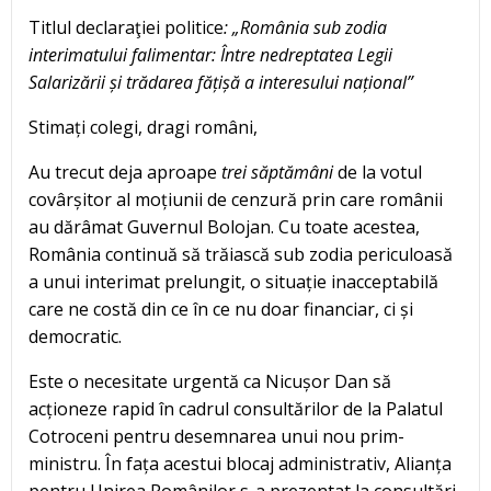
Titlul declaraţiei politice
: „România sub zodia
interimatului falimentar: Între nedreptatea Legii
Salarizării și trădarea fățișă a interesului național”
Stimați colegi, dragi români,
Au trecut deja aproape
trei săptămâni
de la votul
covârșitor al moțiunii de cenzură prin care românii
au dărâmat Guvernul Bolojan. Cu toate acestea,
România continuă să trăiască sub zodia periculoasă
a unui interimat prelungit, o situație inacceptabilă
care ne costă din ce în ce nu doar financiar, ci și
democratic.
Este o necesitate urgentă ca Nicușor Dan să
acționeze rapid în cadrul consultărilor de la Palatul
Cotroceni pentru desemnarea unui nou prim-
ministru. În fața acestui blocaj administrativ, Alianța