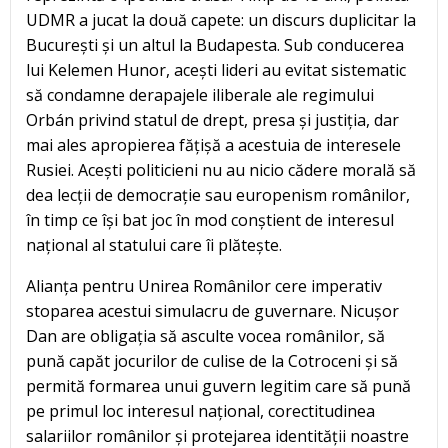
UDMR a jucat la două capete: un discurs duplicitar la
București și un altul la Budapesta. Sub conducerea
lui Kelemen Hunor, acești lideri au evitat sistematic
să condamne derapajele iliberale ale regimului
Orbán privind statul de drept, presa și justiția, dar
mai ales apropierea fățișă a acestuia de interesele
Rusiei. Acești politicieni nu au nicio cădere morală să
dea lecții de democrație sau europenism românilor,
în timp ce își bat joc în mod conștient de interesul
național al statului care îi plătește.
Alianța pentru Unirea Românilor cere imperativ
stoparea acestui simulacru de guvernare. Nicușor
Dan are obligația să asculte vocea românilor, să
pună capăt jocurilor de culise de la Cotroceni și să
permită formarea unui guvern legitim care să pună
pe primul loc interesul național, corectitudinea
salariilor românilor și protejarea identității noastre