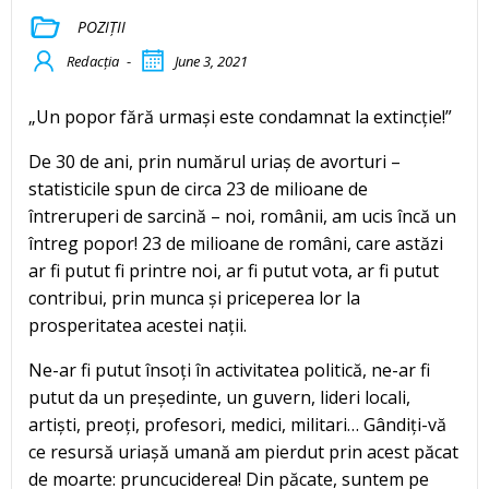
POZIȚII
Redacția
-
June 3, 2021
„Un popor fără urmași este condamnat la extincție!”
De 30 de ani, prin numărul uriaș de avorturi –
statisticile spun de circa 23 de milioane de
întreruperi de sarcină – noi, românii, am ucis încă un
întreg popor! 23 de milioane de români, care astăzi
ar fi putut fi printre noi, ar fi putut vota, ar fi putut
contribui, prin munca și priceperea lor la
prosperitatea acestei nații.
Ne-ar fi putut însoți în activitatea politică, ne-ar fi
putut da un președinte, un guvern, lideri locali,
artiști, preoți, profesori, medici, militari… Gândiți-vă
ce resursă uriașă umană am pierdut prin acest păcat
de moarte: pruncuciderea! Din păcate, suntem pe