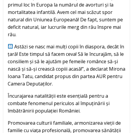
primul loc în Europa la numărul de avorturi și la
mortalitatea infantilă. Avem cel mai scăzut spor
natural din Uniunea Europeană! De fapt, suntem pe
deficit natural, iar lucrurile merg din rău înspre mai
rău.
Astăzi se nasc mai mulți copii în diaspora, decât în
țară! Este timpul să facem ceva! Să le încurajăm, să le
consiliem și să le ajutăm pe femeile românce să-și
nască și să-și crească copiii acasă!”, a declarat Mirona
Ioana Tatu, candidat propus din partea AUR pentru
Camera Deputaților.
Încurajarea natalității este esențială pentru a
combate fenomenul periculos al împuținării și
îmbătrânirii populației României.
Promovarea culturii familiale, armonizarea vieții de
familie cu viața profesională, promovarea sănătății