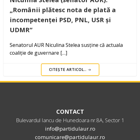
„Românii plătesc nota de plată a
incompetenței PSD, PNL, USR și
UDMR”
Senatorul AUR Niculina Stelea susține că actuala
coaliție de guvernare […]
CITEȘTE ARTICOL..
CONTACT
Bulevardul Iancu de Hunedoara nr.8A, Sector 1
info@partidulaur.ro
comunicare@partidulaur.ro