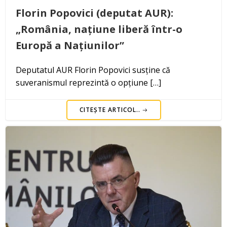
Florin Popovici (deputat AUR):
„România, națiune liberă într-o
Europă a Națiunilor”
Deputatul AUR Florin Popovici susține că
suveranismul reprezintă o opțiune […]
CITEȘTE ARTICOL..