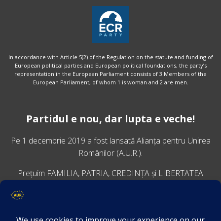
In accordance with Article 5(2) of the Regulation on the statute and funding of
European political parties and European political foundations, the party’s
representation in the European Parliament consists of 3 Members of the
European Parliament, of whom 1 is woman and 2 are men.
Partidul e nou, dar lupta e veche!
Pe 1 decembrie 2019 a fost lansată
Alianța pentru Unirea
Românilor
(A.U.R.).
Prețuim FAMILIA, PATRIA, CREDINȚA și LIBERTATEA