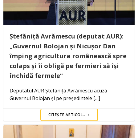
Ștefăniță Avrămescu (deputat AUR):
„Guvernul Bolojan și Nicușor Dan
împing agricultura românească spre
colaps și îi obligă pe fermieri să își
închidă fermele”
Deputatul AUR Ștefăniță Avrămescu acuză
Guvernul Bolojan și pe președintele […]
CITEȘTE ARTICOL..