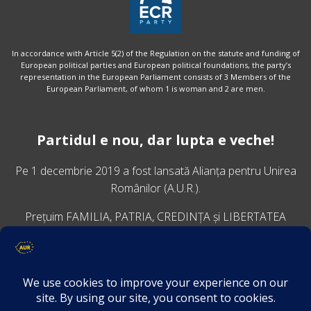
In accordance with Article 5(2) of the Regulation on the statute and funding of
European political parties and European political foundations, the party’s
representation in the European Parliament consists of 3 Members of the
European Parliament, of whom 1 is woman and 2 are men.
Partidul e nou, dar lupta e veche!
Pe 1 decembrie 2019 a fost lansată
Alianța pentru Unirea
Românilor
(A.U.R.).
Prețuim FAMILIA, PATRIA, CREDINȚA și LIBERTATEA
VINO ALĂTURI DE NOI