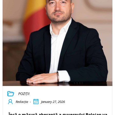
POZIȚII
Redacția
-
January 27, 2026
„Încă o măsură aberantă a guvernului Bolojan va