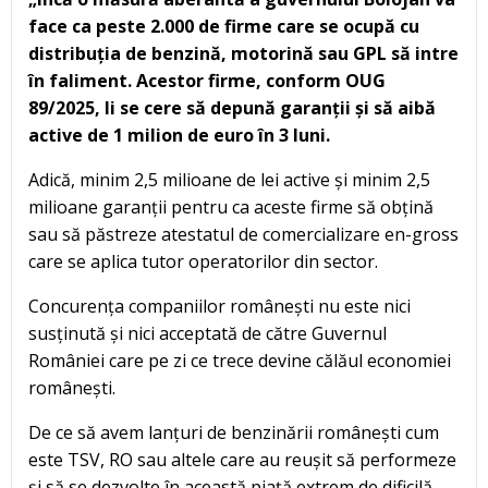
face ca peste 2.000 de firme care se ocupă cu
distribuția de benzină, motorină sau GPL să intre
în faliment. Acestor firme, conform OUG
89/2025, li se cere să depună garanții și să aibă
active de 1 milion de euro în 3 luni.
Adică, minim 2,5 milioane de lei active și minim 2,5
milioane garanții pentru ca aceste firme să obțină
sau să păstreze atestatul de comercializare en-gross
care se aplica tutor operatorilor din sector.
Concurența companiilor românești nu este nici
susținută și nici acceptată de către Guvernul
României care pe zi ce trece devine călăul economiei
românești.
De ce să avem lanțuri de benzinării românești cum
este TSV, RO sau altele care au reușit să performeze
și să se dezvolte în această piață extrem de dificilă