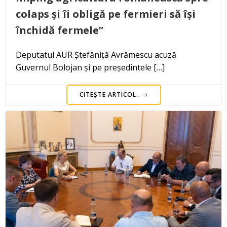
colaps și îi obligă pe fermieri să își
închidă fermele”
Deputatul AUR Ștefăniță Avrămescu acuză
Guvernul Bolojan și pe președintele […]
CITEȘTE ARTICOL..