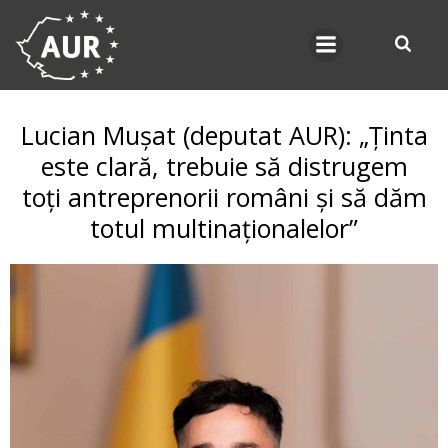
Skip
to
content
Lucian Mușat (deputat AUR): „Ținta
este clară, trebuie să distrugem
toți antreprenorii români și să dăm
totul multinaționalelor”