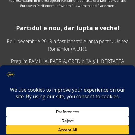
representation in the European Parliament consists of 3 Members of the
European Parliament, of whom 1 is woman and 2 are men.
Partidul e nou, dar lupta e veche!
Pe 1 decembrie 2019 a fost lansată
Alianța pentru Unirea
Românilor
(A.U.R.).
Prețuim FAMILIA, PATRIA, CREDINȚA și LIBERTATEA
VINO ALĂTURI DE NOI
Descarcă aplicația Platforma AUR
Termeni și condiții de confidențialitate
GDPR