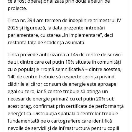
ce a fost operaționalizată prin două apeluri de
proiecte.
Ținta nr. 394 are termen de îndeplinire trimestrul IV
2025 și figurează, la data prezentei întrebări
parlamentare, cu starea „în implementare”, deci
restantă față de scadența asumată.
Ținta prevede autorizarea a 145 de centre de servicii
de zi, dintre care cel puțin 10% situate în comunități
cu o populație rromă semnificativă – dintre acestea,
140 de centre trebuie să respecte cerința privind
clădirile al căror consum de energie este aproape
egal cu zero, iar 5 centre trebuie să atingă un
necesar de energie primară cu cel puțin 20% sub
acest prag, confirmat prin certificate de performanță
energetică. Distribuția spațială a centrelor trebuie
fundamentată pe o cartografiere care identifică
nevoile de servicii și de infrastructură pentru copiii