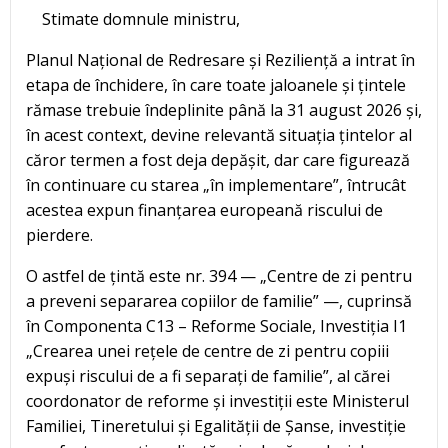
Stimate domnule ministru,
Planul Național de Redresare și Reziliență a intrat în
etapa de închidere, în care toate jaloanele și țintele
rămase trebuie îndeplinite până la 31 august 2026 și,
în acest context, devine relevantă situația țintelor al
căror termen a fost deja depășit, dar care figurează
în continuare cu starea „în implementare”, întrucât
acestea expun finanțarea europeană riscului de
pierdere.
O astfel de țintă este nr. 394 — „Centre de zi pentru
a preveni separarea copiilor de familie” —, cuprinsă
în Componenta C13 – Reforme Sociale, Investiția I1
„Crearea unei rețele de centre de zi pentru copiii
expuși riscului de a fi separați de familie”, al cărei
coordonator de reforme și investiții este Ministerul
Familiei, Tineretului și Egalității de Șanse, investiție