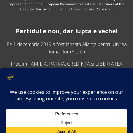
representation in the European Parliament consists of 3 Members of the
European Parliament, of whom 1 is woman and 2 are men.
Partidul e nou, dar lupta e veche!
Pe 1 decembrie 2019 a fost lansată
Alianța pentru Unirea
Românilor
(A.U.R.).
Prețuim FAMILIA, PATRIA, CREDINȚA și LIBERTATEA
VINO ALĂTURI DE NOI
Descarcă aplicația Platforma AUR
Termeni și condiții de confidențialitate
GDPR