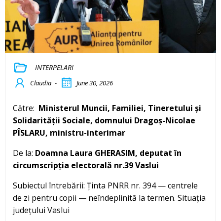
INTERPELARI
Claudia
-
June 30, 2026
Către:
Ministerul Muncii, Familiei, Tineretului și
Solidarității Sociale, domnului Dragoș-Nicolae
PÎSLARU, ministru-interimar
De la:
Doamna Laura GHERASIM, deputat în
circumscripția electorală nr.39 Vaslui
Subiectul întrebării: Ținta PNRR nr. 394 — centrele
de zi pentru copii — neîndeplinită la termen. Situația
județului Vaslui