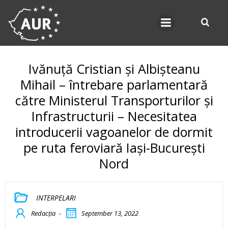
Skip
to
content
Ivănuță Cristian și Albișteanu
Mihail – întrebare parlamentară
către Ministerul Transporturilor și
Infrastructurii – Necesitatea
introducerii vagoanelor de dormit
pe ruta feroviară Iași-București
Nord
INTERPELARI
Redacția
-
September 13, 2022