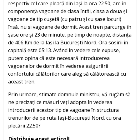
respectiv cel care pleacă din Iași la ora 22:50, are în
componență vagoane de clasa întâi, clasa a doua și
vagoane de tip cușetă (cu patru și cu șase locuri)
însă, nu și vagoane de dormit. Acest tren parcurge în
șase ore și 23 de minute, pe timp de noapte, distanța
de 406 Km de la Iași la București Nord. Ora sosirii în
capitală este 05:13. Având în vedere cele expuse,
putem opina că este necesară introducerea
vagoanelor de dormit în vederea asigurării
confortului călătorilor care aleg să călătorească cu
aceast tren.
Prin urmare, stimate domnule ministru, vă rugăm să
ne precizați ce măsuri veți adopta în vederea
introducerii acestor tip de vagoane în structura
trenurilor de pe ruta Iași-București Nord, cu ora
plecării 22:50?
Distribuie acest articol!