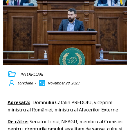
INTERPELARI
Loredana
-
November 28, 2023
Adresată:
Domnului Cătălin PREDOIU, viceprim-
ministru al României, ministru al Afacerilor Externe
De către:
Senator Ionuț NEAGU, membru al Comisiei
pentru drepturile omului, egalitate de șanse, culte şi