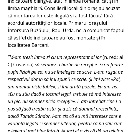
indicatoare bilingve, atât în limba română, cât și în
limba maghiară. Consilierii locali din oraș au acuzat
că montarea lor este ilegală și a fost făcută fără
acordul autorităților locale. Primarul orașului
Întorsura Buzăului, Raul Urdă, ne-a comunicat faptul
că astfel de indicatoare au fost montate și în
localitatea Barcani.
”M-am trezit într-o zi cu un reprezentant al lor
(n. red.: al
CJ Covasna)
să semnez o hârtie de recepție. Scria foarte
puțin lizibil pe ea, nu se înțelegea ce scrie. L-am rugat pe
respectivul domn să îmi spună ce scrie. Și îmi zice: «Păi,
am montat niște table», și îmi arată pozele. Eu am zis:
«Eu nu știu dacă e tocmai legal, trebuie să mă interesez
un pic, nu semnez nicio recepție». L-am întrebat cine l-a
pus să facă treaba asta, și a zis că domnul președinte,
adică Tamás Sándor. I-am zis că eu mă interesez care e
varianta legală și semnez ulterior, pentru că nu știu cum
e legea și mai bine întreb. Atunci el a zis că dă un telefon