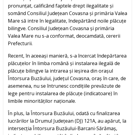
pronunțat, calificând faptele drept ilegalitate și
somând Consiliul Județean Covasna și primăria Valea
Mare să intre în legalitate, îndepărtând noile plăcuțe
bilingve. Consiliul Județean Covasna și primăria
Valea Mare nu s-a conformat, deocamdată, cererii
Prefecturii.
Recent, în aceeași manieră, s-a încercat îndepărtarea
plăcuțelor în limba română și instalarea ilegală de
plăcuțe bilingve la intrarea și ieșirea din orașul
Întorsura Buzăului, județul Covasna, oraș în care, de
asemenea, nu se întrunesc condițiile prevăzute de
lege pentru instalarea de plăcuțe (indicatoare) în
limbile minorităților naționale.
În plus, la Întorsura Buzăului, odată cu finalizarea
lucrărilor la Drumul Județean (DJ) 121A, au apărut, la
intersecția Întorsura Buzăului-Barcani-Sărămaș,