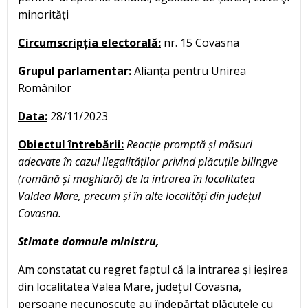
minorităţi
Circumscripția electorală:
nr. 15 Covasna
Grupul parlamentar:
Alianța pentru Unirea
Românilor
Data:
28/11/2023
Obiectul întrebării:
Reacție promptă și măsuri
adecvate în cazul ilegalităților privind plăcuțile bilingve
(română și maghiară) de la intrarea în localitatea
Valdea Mare, precum și în alte localități din județul
Covasna.
Stimate domnule ministru,
Am constatat cu regret faptul că la intrarea și ieșirea
din localitatea Valea Mare, județul Covasna,
persoane necunoscute au îndepărtat plăcuțele cu