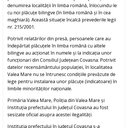
denumirea localității în limba română, înlocuindu-le
cu noi plăcuțe bilingve (în limba română și în cea
maghiară). Această situație încalcă prevederile legii
nr. 215/2001.
Potrivit relatărilor din presă, persoanele care au
îndepărtat plăcuțele în limba română cu altele
bilingve au acționat în numele și la indicația unor
funcționari din Consiliul Județean Covasna. Potrivit
datelor recensământului populației, în localitatea
Valea Mare nu se întrunesc condițiile prevăzute de
lege pentru instalarea unor plăcuțe (indicatoare) în
limbile minorităților naționale.
Primăria Valea Mare, Poliția din Valea Mare și
Instituția prefectului în județul Covasna au fost
sesizate oficial asupra acestei ilegalități.
Instituția prefectului în județul Covasna s-a