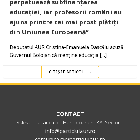
perpetuează subfinanțarea
educației, iar profesorii români au
ajuns printre cei mai prost plătiți
din Uniunea Europeană”
Deputatul AUR Cristina-Emanuela Dascălu acuză
Guvernul Bolojan că menține educația […]
CITEȘTE ARTICOL..
CONTACT
Bulevardul Iancu de Hunedoara nr.8A, Sector 1
info@partidulaur.ro
comunicare@partidulaur.ro