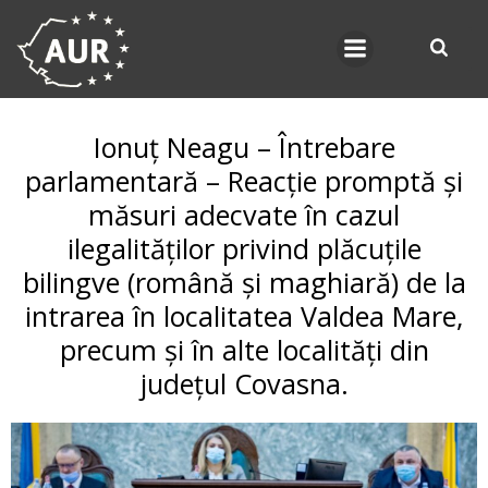
Skip
to
content
Ionuț Neagu – Întrebare
parlamentară – Reacție promptă și
măsuri adecvate în cazul
ilegalităților privind plăcuțile
bilingve (română și maghiară) de la
intrarea în localitatea Valdea Mare,
precum și în alte localități din
județul Covasna.