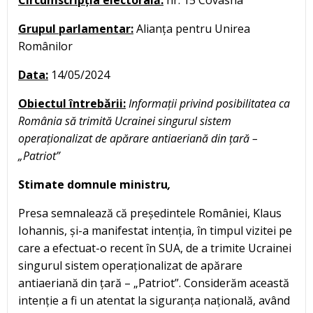
Circumscripția electorală:
nr. 15 Covasna
Grupul parlamentar:
Alianța pentru Unirea
Românilor
Data:
14/05/2024
Obiectul întrebării:
Informații privind posibilitatea ca
România să trimită Ucrainei singurul sistem
operaționalizat de apărare antiaeriană din țară –
„Patriot”
Stimate domnule ministru
,
Presa semnalează că președintele României, Klaus
Iohannis, și-a manifestat intenția, în timpul vizitei pe
care a efectuat-o recent în SUA, de a trimite Ucrainei
singurul sistem operaționalizat de apărare
antiaeriană din țară – „Patriot”. Considerăm această
intenție a fi un atentat la siguranța națională, având