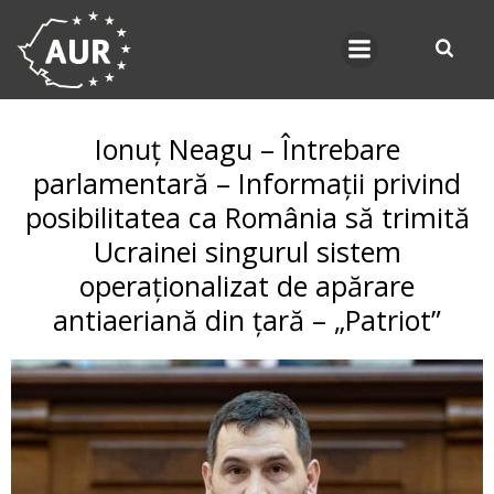
Skip
to
content
Ionuț Neagu – Întrebare
parlamentară – Informații privind
posibilitatea ca România să trimită
Ucrainei singurul sistem
operaționalizat de apărare
antiaeriană din țară – „Patriot”