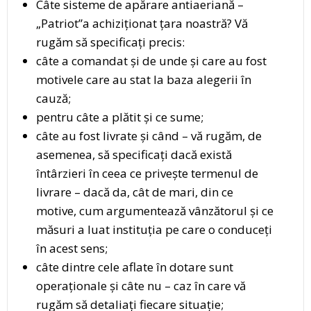
Câte sisteme de apărare antiaeriană –
„Patriot”a achiziționat țara noastră? Vă
rugăm să specificați precis:
câte a comandat și de unde și care au fost
motivele care au stat la baza alegerii în
cauză;
pentru câte a plătit și ce sume;
câte au fost livrate și când – vă rugăm, de
asemenea, să specificați dacă există
întârzieri în ceea ce privește termenul de
livrare – dacă da, cât de mari, din ce
motive, cum argumentează vânzătorul și ce
măsuri a luat instituția pe care o conduceți
în acest sens;
câte dintre cele aflate în dotare sunt
operaționale și câte nu – caz în care vă
rugăm să detaliați fiecare situație;