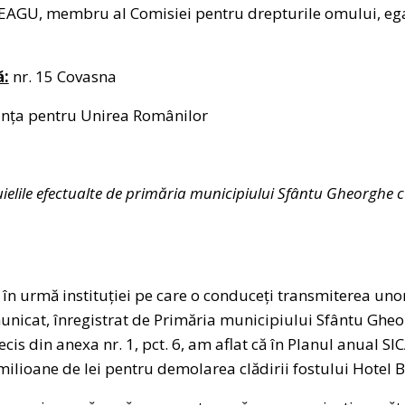
AGU, membru al Comisiei pentru drepturile omului, egali
ă:
nr. 15 Covasna
nța pentru Unirea Românilor
uielile efectualte de primăria municipiului Sfântu Gheorghe 
 în urmă instituției pe care o conduceți transmiterea unor
unicat, înregistrat de Primăria municipiului Sfântu Gheo
is din anexa nr. 1, pct. 6, am aflat că în Planul anual SI
milioane de lei pentru demolarea clădirii fostului Hotel 