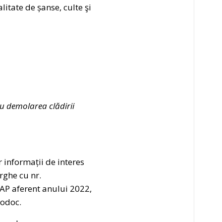
tate de șanse, culte şi
cu demolarea clădirii
 informații de interes
rghe cu nr.
CAP aferent anului 2022,
Bodoc.