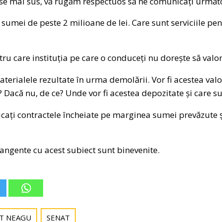
se mai sus, vă rugăm respectuos să ne comunicați următ
a sumei de peste 2 milioane de lei. Care sunt serviciile pe
ru care instituția pe care o conduceți nu dorește să valor
terialele rezultate în urma demolării. Vor fi acestea val
p? Dacă nu, de ce? Unde vor fi acestea depozitate și care s
ați contractele încheiate pe marginea sumei prevăzute și
gente cu acest subiect sunt binevenite.
T NEAGU
SENAT