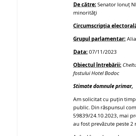
De către:
Senator Ionuț NE
minorităţi
Circumscripția electoral
Grupul parlamentar:
Alia
Data:
07/11/2023
Obiectul întrebării:
Chelt
fostului Hotel Bodoc
Stimate domnule primar,
Am solicitat cu puțin timp
public. Din răspunsul com
59839/24.10.2023, mai prec
au fost prevăzute peste 2 