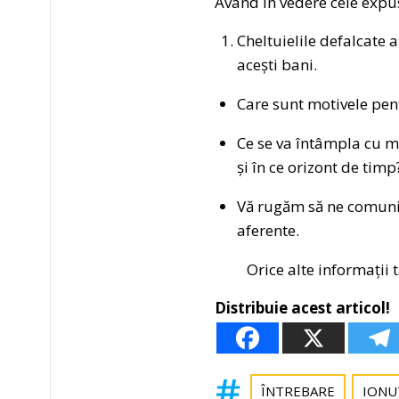
Având în vedere cele expu
Cheltuielile defalcate 
acești bani.
Care sunt motivele pent
Ce se va întâmpla cu ma
și în ce orizont de tim
Vă rugăm să ne comunic
aferente.
Orice alte informații tan
Distribuie acest articol!
ÎNTREBARE
IONU