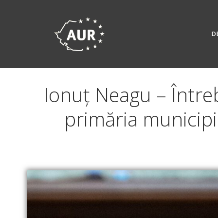
Skip
to
content
D
Ionuț Neagu – Între
primăria municipi