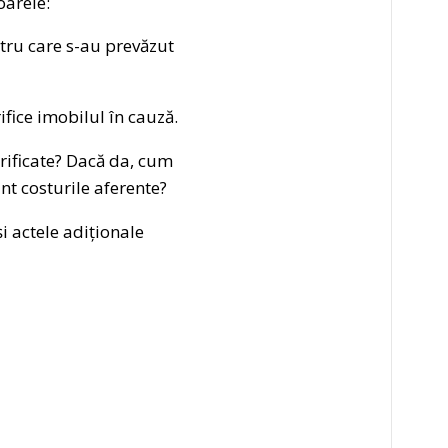
oarele:
ntru care s-au prevăzut
ifice imobilul în cauză.
orificate? Dacă da, cum
unt costurile aferente?
 actele adiționale