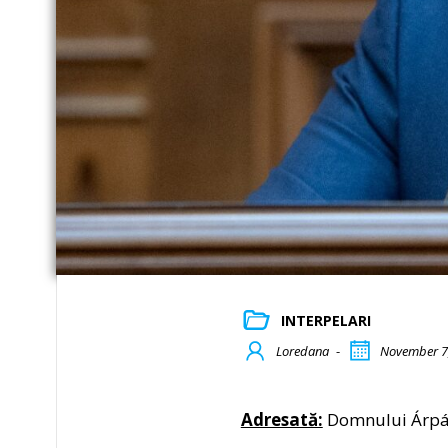
INTERPELARI
Loredana
-
November 7
Adresată:
Domnului Árpád