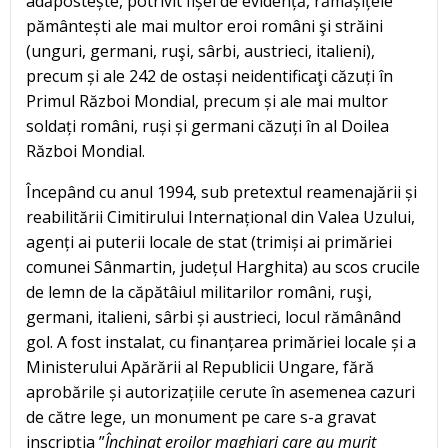
adăpostește, potrivit fișei de evidență, rămășițele
pământești ale mai multor eroi români şi străini
(unguri, germani, ruşi, sârbi, austrieci, italieni),
precum și ale 242 de ostași neidentificaţi căzuți în
Primul Război Mondial, precum și ale mai multor
soldați români, ruși și germani căzuți în al Doilea
Război Mondial.
Începând cu anul 1994, sub pretextul reamenajării și
reabilitării Cimitirului Internațional din Valea Uzului,
agenți ai puterii locale de stat (trimiși ai primăriei
comunei Sânmartin, județul Harghita) au scos crucile
de lemn de la căpătâiul militarilor români, ruşi,
germani, italieni, sârbi și austrieci, locul rămânând
gol. A fost instalat, cu finanțarea primăriei locale și a
Ministerului Apărării al Republicii Ungare, fără
aprobările și autorizațiile cerute în asemenea cazuri
de către lege, un monument pe care s-a gravat
inscripția ”
Î
nchinat eroilor maghiari care au murit