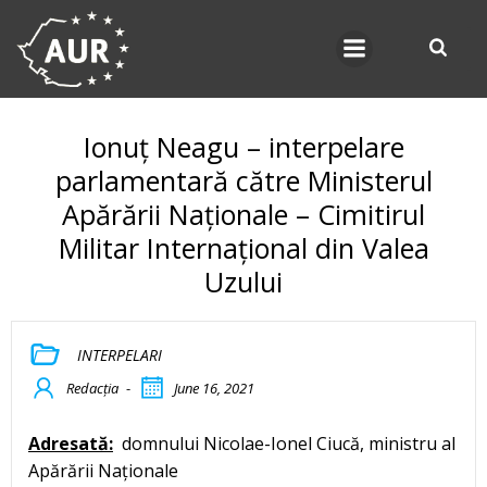
Skip
to
content
Ionuț Neagu – interpelare
parlamentară către Ministerul
Apărării Naționale – Cimitirul
Militar Internațional din Valea
Uzului
INTERPELARI
Redacția
-
June 16, 2021
Adresată:
domnului Nicolae-Ionel Ciucă, ministru al
Apărării Naționale