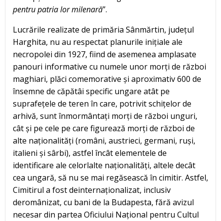
pentru patria lor milenar
ă
”.
Lucrările realizate de primăria Sânmărtin, județul
Harghita, nu au respectat planurile inițiale ale
necropolei din 1927, fiind de asemenea amplasate
panouri informative cu numele unor morți de război
maghiari, plăci comemorative și aproximativ 600 de
însemne de căpătâi specific ungare atât pe
suprafețele de teren în care, potrivit schițelor de
arhivă, sunt înmormântați morți de război unguri,
cât și pe cele pe care figurează morți de război de
alte naționalități (români, austrieci, germani, ruși,
italieni și sârbi), astfel încât elementele de
identificare ale celorlalte naționalități, altele decât
cea ungară, să nu se mai regăsească în cimitir. Astfel,
Cimitirul a fost deinternaționalizat, inclusiv
deromânizat, cu bani de la Budapesta, fără avizul
necesar din partea Oficiului Național pentru Cultul