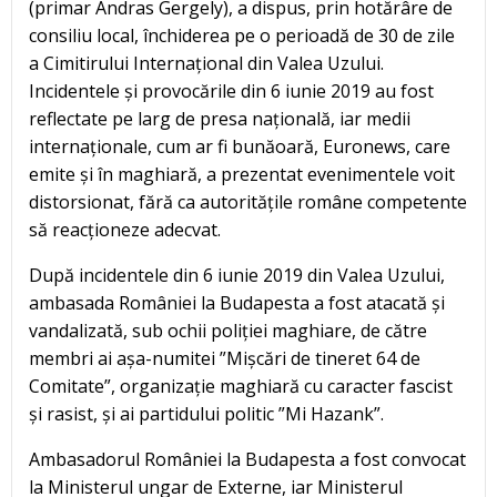
(primar Andras Gergely), a dispus, prin hotărâre de
consiliu local, închiderea pe o perioadă de 30 de zile
a Cimitirului Internațional din Valea Uzului.
Incidentele și provocările din 6 iunie 2019 au fost
reflectate pe larg de presa națională, iar medii
internaționale, cum ar fi bunăoară, Euronews, care
emite și în maghiară, a prezentat evenimentele voit
distorsionat, fără ca autoritățile române competente
să reacționeze adecvat.
După incidentele din 6 iunie 2019 din Valea Uzului,
ambasada României la Budapesta a fost atacată și
vandalizată, sub ochii poliției maghiare, de către
membri ai așa-numitei ”Mișcări de tineret 64 de
Comitate”, organizație maghiară cu caracter fascist
și rasist, și ai partidului politic ”Mi Hazank”.
Ambasadorul României la Budapesta a fost convocat
la Ministerul ungar de Externe, iar Ministerul