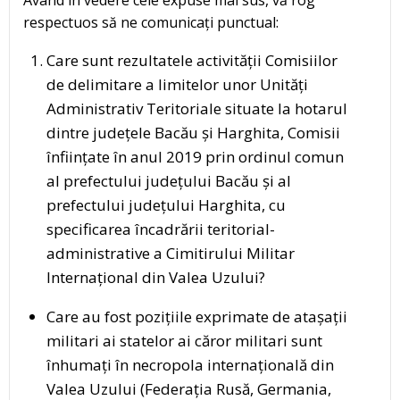
Având în vedere cele expuse mai sus, vă rog
respectuos să ne comunicați punctual:
Care sunt rezultatele activității Comisiilor
de delimitare a limitelor unor Unități
Administrativ Teritoriale situate la hotarul
dintre județele Bacău și Harghita, Comisii
înființate în anul 2019 prin ordinul comun
al prefectului județului Bacău și al
prefectului județului Harghita, cu
specificarea încadrării teritorial-
administrative a Cimitirului Militar
Internațional din Valea Uzului?
Care au fost pozițiile exprimate de atașații
militari ai statelor ai căror militari sunt
înhumați în necropola internațională din
Valea Uzului (Federația Rusă, Germania,