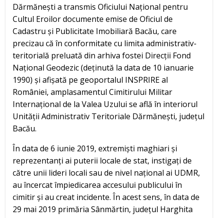
Dărmănești a transmis Oficiului Național pentru
Cultul Eroilor documente emise de Oficiul de
Cadastru și Publicitate Imobiliară Bacău, care
precizau că în conformitate cu limita administrativ-
teritorială preluată din arhiva fostei Direcții Fond
Național Geodezic (deținută la data de 10 ianuarie
1990) și afișată pe geoportalul INSPRIRE al
României, amplasamentul Cimitirului Militar
Internațional de la Valea Uzului se află în interiorul
Unității Administrativ Teritoriale Dărmănești, județul
Bacău.
În data de 6 iunie 2019, extremiști maghiari și
reprezentanți ai puterii locale de stat, instigați de
către unii lideri locali sau de nivel național ai UDMR,
au încercat împiedicarea accesului publicului în
cimitir și au creat incidente. În acest sens, în data de
29 mai 2019 primăria Sânmărtin, județul Harghita