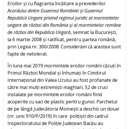
Eroilor și cu flagranta încălcare a prevederilor
Acordului dintre Guvernul Rom
â
niei
ș
i Guvernul
Republicii Ungare privind regimul juridic al mormintelor
ungare de r
ă
zboi din Rom
â
nia
ș
i al mormintelor rom
â
ne
de r
ă
zboi din Republica Ungar
ă
, semnat la București,
la 6 martie 2008 și ratificat, pentru partea română,
prin Legea nr. 300/2008. Considerăm că acestea sunt
fapte de netolerat.
În luna mai 2019 mormintele eroilor români căzuți în
Primul Război Mondial și înhumați în Cimitirul
Internațional din Valea Uzului au fost profanate de
către mai mulți extremiști maghiari, 52 de cruci
instalate pe mormintele eroilor români fiind
acoperite cu saci de plastic pentru gunoi. Parchetul
de pe lângă Judecătoria Moinești a deschis un dosar
(nr. unic 910/P/2019) în care polițiști din cadrul
Inspectoratului de Poliție Județean Bacău au