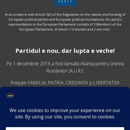
In accordance with Article 5(2) of the Regulation on the statute and funding of
European political parties and European political foundations, the party’s
representation in the European Parliament consists of 3 Members of the
European Parliament, of whom 1 is woman and 2 are men.
Partidul e nou, dar lupta e veche!
Pe 1 decembrie 2019 a fost lansată
Alianța pentru Unirea
Românilor
(A.U.R.).
Prețuim FAMILIA, PATRIA, CREDINȚA și LIBERTATEA
VINO ALĂTURI DE NOI