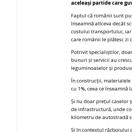
aceleași partide care g
Faptul că românii sunt puș
înseamnă altceva decât sc
costului transportului, iar
care românii le plătesc zi d
Potrivit specialiștilor, d
bunuri și servicii au cres
leguminoaselor și produs
În construcții, materialel
cu 1%, ceea ce înseamnă l
Și nu doar prețul caselor ș
de infrastructură, unde c
kilometru de autostradă 
Și în contextul războiului