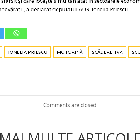
sfârșit și care lovește simultan atât în sectoarele economi
ovărați”, a declarat deputatul AUR, Ionelia Priescu.
IONELIA PRIESCU
MOTORINĂ
SCĂDERE TVA
SC
Post
navigation
Comments are closed
MAI MULTE ARTICOL