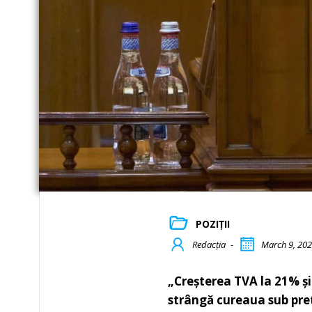
POZIȚII
Redacția
-
March 9, 20
„Creșterea TVA la 21% și
strângă cureaua sub pret