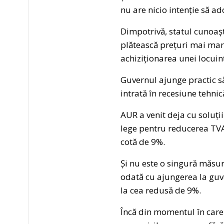
nu are nicio intenție să a
Dimpotrivă, statul cunoașt
plătească prețuri mai mari
achiziționarea unei locuin
Guvernul ajunge practic să
intrată în recesiune tehnic
AUR a venit deja cu soluți
lege pentru reducerea TVA 
cotă de 9%.
Și nu este o singură măsu
odată cu ajungerea la guv
la cea redusă de 9%.
Încă din momentul în care