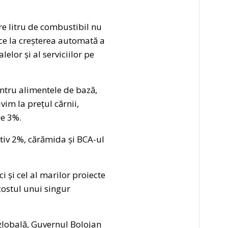
re litru de combustibil nu
ce la creșterea automată a
elor și al serviciilor pe
entru alimentele de bază,
im la prețul cărnii,
pe 3%.
ativ 2%, cărămida și BCA-ul
i și cel al marilor proiecte
costul unui singur
 globală, Guvernul Bolojan