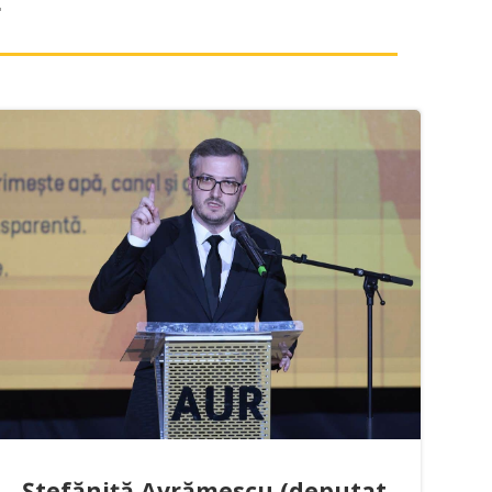
Ștefăniță Avrămescu (deputat