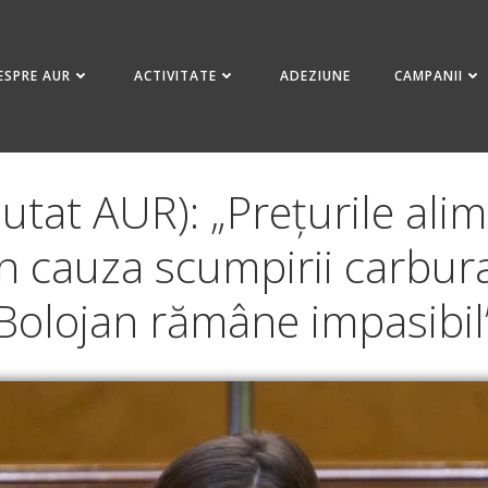
ESPRE AUR
ACTIVITATE
ADEZIUNE
CAMPANII
putat AUR): „Prețurile ali
 din cauza scumpirii carbur
Bolojan rămâne impasibil