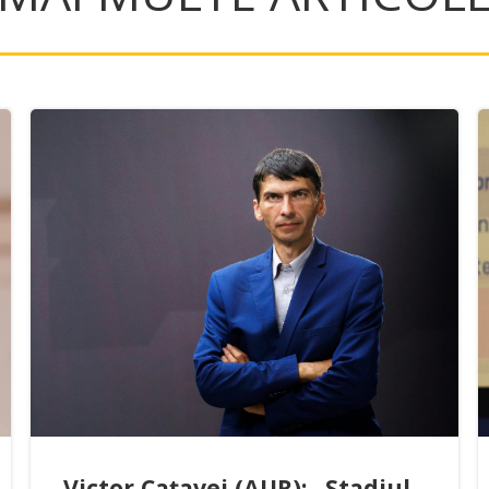
Victor Cațavei (AUR): „Stadiul