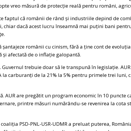
dopte vreo măsură de protecție reală pentru români, agricu
e faptul că românii de rând și industriile depind de combu
, chiar dacă acest lucru înseamnă mai puțini bani pentru 
țe.
 șantajeze românii cu cinism, fără a ține cont de evoluți
ă și afectată de o inflație galopantă.
i. Guvernul trebuie doar să le transpună în legislație. AU
la carburanți de la 21% la 5% pentru primele trei luni, ca
ră. AUR are pregătit un program economic în 10 puncte c
ernare, printre măsuri numărându-se revenirea la cota 
 coaliția PSD-PNL-USR-UDMR a preluat puterea, România a