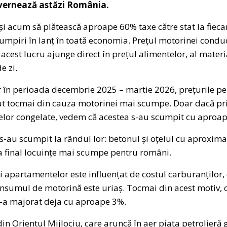
uvernează astăzi România.
i acum să plătească aproape 60% taxe către stat la fieca
umpiri în lanț în toată economia. Prețul motorinei condu
 acest lucru ajunge direct în prețul alimentelor, al material
e zi.
oar în perioada decembrie 2025 – martie 2026, prețurile p
cut tocmai din cauza motorinei mai scumpe. Doar dacă priv
elor congelate, vedem că acestea s-au scumpit cu aproa
e s-au scumpit la rândul lor: betonul și oțelul cu aproxim
a final locuințe mai scumpe pentru români.
i apartamentelor este influențat de costul carburanților, c
onsumul de motorină este uriaș. Tocmai din acest motiv, 
s-a majorat deja cu aproape 3%.
 din Orientul Mijlociu, care aruncă în aer piața petrolieră