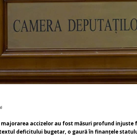
26
 majorarea accizelor au fost măsuri profund injuste f
extul deficitului bugetar, o gaură în finanțele statul