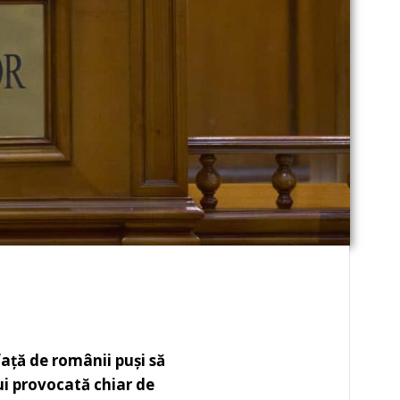
ață de românii puși să
ui provocată chiar de