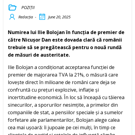
POZIȚII
Redacția
-
June 20, 2025
Numirea lui Ilie Bolojan în funcția de premier de
către Nicușor Dan este dovada clară că românii
trebuie să se pregătească pentru o nouă rundă
de măsuri de austeritate.
Ilie Bolojan a condiționat acceptarea funcției de
premier de majorarea TVA la 21%, o măsură care
lovește direct în milioane de români care deja se
confruntă cu prețuri explozive, inflație și
incertitudine economică. În loc să înceapă cu tăierea
sinecurilor, a sporurilor nesimțite, a primelor din
companiile de stat, a pensiilor speciale și a sumelor
forfetare ale parlamentarilor, Bolojan alege calea
cea mai ușoară: îi jupoaie pe cei mulți, în timp ce
clientela de partid și rețelele de influență rămân