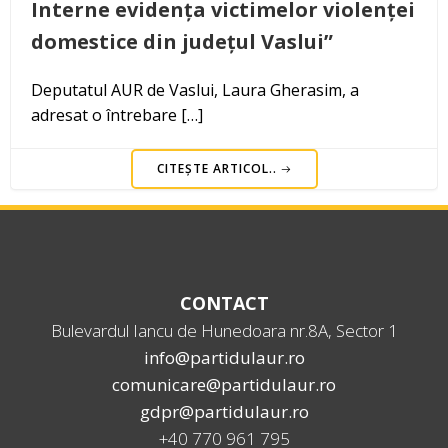
Interne evidența victimelor violenței
domestice din județul Vaslui”
Deputatul AUR de Vaslui, Laura Gherasim, a
adresat o întrebare […]
CITEȘTE ARTICOL..
CONTACT
Bulevardul Iancu de Hunedoara nr.8A, Sector 1
info@partidulaur.ro
comunicare@partidulaur.ro
gdpr@partidulaur.ro
+40 770 961 795