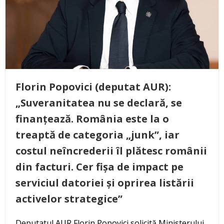
Florin Popovici (deputat AUR):
„Suveranitatea nu se declară, se
finanțează. România este la o
treaptă de categoria „junk”, iar
costul neîncrederii îl plătesc românii
din facturi. Cer fișa de impact pe
serviciul datoriei și oprirea listării
activelor strategice”
Deputatul AUR Florin Popovici solicită Ministerului