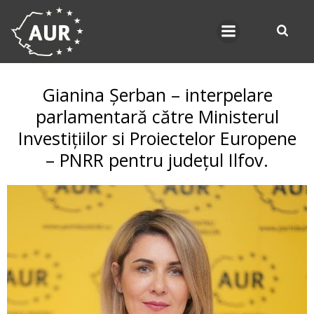
Skip
to
content
Gianina Șerban – interpelare
parlamentară către Ministerul
Investițiilor si Proiectelor Europene
– PNRR pentru județul Ilfov.