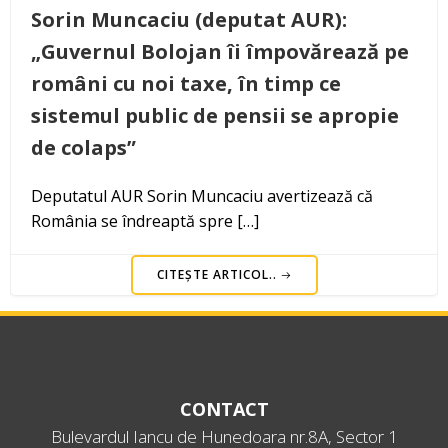
Sorin Muncaciu (deputat AUR):
„Guvernul Bolojan îi împovărează pe
români cu noi taxe, în timp ce
sistemul public de pensii se apropie
de colaps”
Deputatul AUR Sorin Muncaciu avertizează că
România se îndreaptă spre […]
CITEȘTE ARTICOL..
CONTACT
Bulevardul Iancu de Hunedoara nr.8A, Sector 1