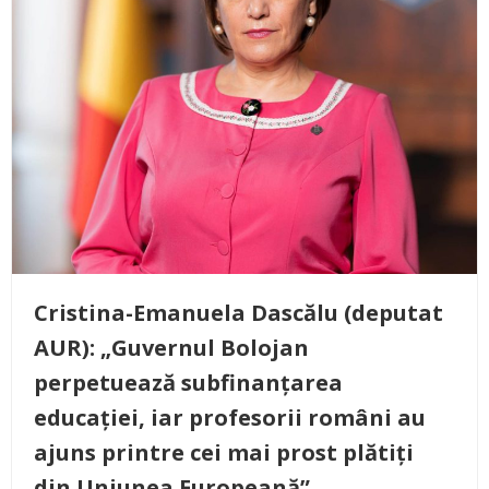
Cristina-Emanuela Dascălu (deputat
AUR): „Guvernul Bolojan
perpetuează subfinanțarea
educației, iar profesorii români au
ajuns printre cei mai prost plătiți
din Uniunea Europeană”