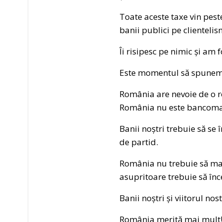
Toate aceste taxe vin pest
banii publici pe clientelis
Îi risipesc pe nimic și am
Este momentul să spunem c
România are nevoie de o r
România nu este bancomat
Banii noștri trebuie să se î
de partid.
România nu trebuie să mai 
asupritoare trebuie să înc
Banii noștri și viitorul nos
România merită mai mult