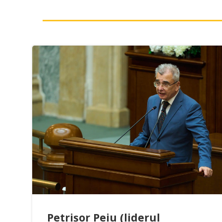
Petrișor Peiu (liderul