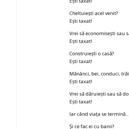
Ești taxat!
Cheltuiești acel venit?
Ești taxat!
Vrei să economisești sau să 
Ești taxat!
Construiești o casă?
Ești taxat!
Mănânci, bei, conduci, trăi
Ești taxat!
Vrei să dăruiești sau să do
Ești taxat!
Iar când viața se termină… s
Și ce fac ei cu banii?