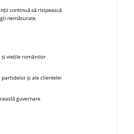
nții continuă să risipească
legii nemăsurate.
i viețile românilor.
partidelor și ale clientelei
 Această guvernare