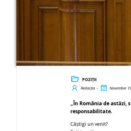
POZIȚII
Redacția
-
November 19
„În România de astăzi, st
responsabilitate.
Câștigi un venit?