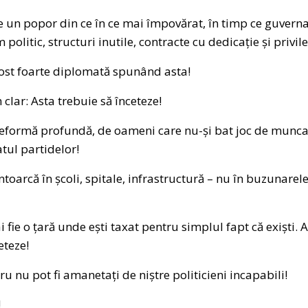
e un popor din ce în ce mai împovărat, în timp ce guverna
m politic, structuri inutile, contracte cu dedicație și privi
 fost foarte diplomată spunând asta!
lar: Asta trebuie să înceteze!
eformă profundă, de oameni care nu-și bat joc de munca ș
ul partidelor!
ntoarcă în școli, spitale, infrastructură – nu în buzunarele 
fie o țară unde ești taxat pentru simplul fapt că exiști.
eteze!
tru nu pot fi amanetați de niștre politicieni incapabili!
!