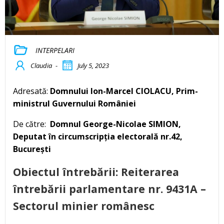
INTERPELARI
Claudia
-
July 5, 2023
Adresată:
Domnului Ion-Marcel CIOLACU, Prim-
ministrul Guvernului României
De către:
Domnul George-Nicolae SIMION,
Deputat în circumscripția electorală nr.42,
București
Obiectul întrebării
:
Reiterarea
întrebării parlamentare nr.
9431A –
Sectorul minier românesc