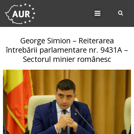
Skip
to
content
George Simion – Reiterarea
întrebării parlamentare nr. 9431A –
Sectorul minier românesc