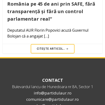
România pe 45 de ani prin SAFE, fără
transparență și fără un control
parlamentar real”
Deputatul AUR Florin Popovici acuză Guvernul
Bolojan că a angajat […]
CITEȘTE ARTICOL..
CONTACT
Bulevardul Iancu de Hunedoara nr.8A, Sector 1
info@partidulaur.ro
comunicare@partidulaur.ro