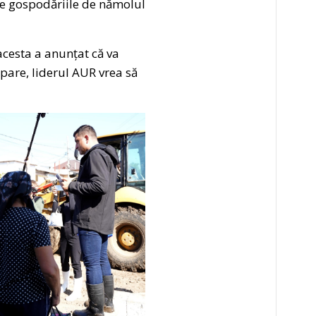
țe gospodăriile de nămolul
acesta a anunțat că va
epare, liderul AUR vrea să