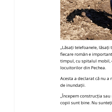
„Lăsați telefoanele, lăsaț
fiecare român e important.
timpul, cu spitalul mobil,
locuitorilor din Pechea.
Acesta a declarat că nu a me
de inundații.
„Începem construcția sau r
copii sunt bine. Nu sunteți