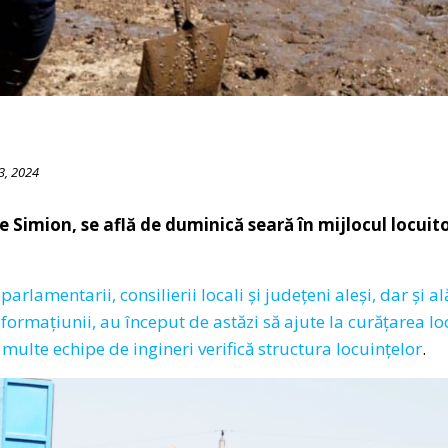
3, 2024
 Simion, se află de duminică seară în mijlocul locuit
rlamentarii, consilierii locali și județeni aleși, dar și a
formațiunii, au început de astăzi să ajute la curățarea lo
multe echipe de ingineri verifică structura locuințelor
.