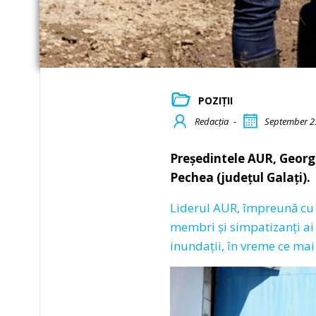
POZIȚII
Redacția
-
September 2
Președintele AUR, George
Pechea (județul Galați).
Liderul AUR, împreună cu pa
membri și simpatizanți ai 
inundații, în vreme ce mai 