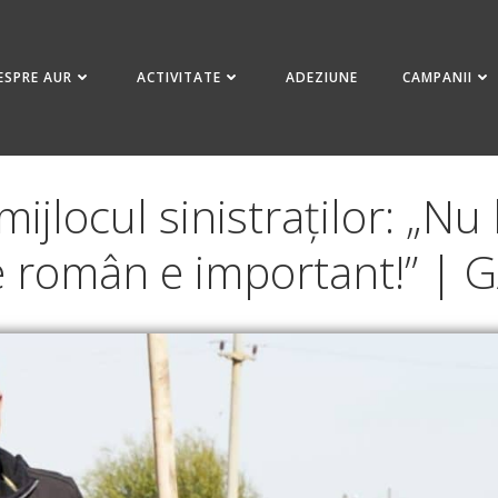
ESPRE AUR
ACTIVITATE
ADEZIUNE
CAMPANII
ijlocul sinistraților: „N
e român e important!” |