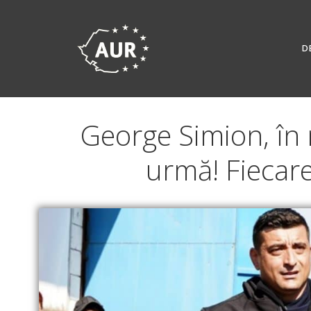
Skip
to
content
D
George Simion, în m
urmă! Fiecar