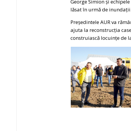
George Simion și echipele
lăsat în urmă de inundații
Președintele AUR va rămâne
ajuta la reconstrucția cas
construiască locuințe de la