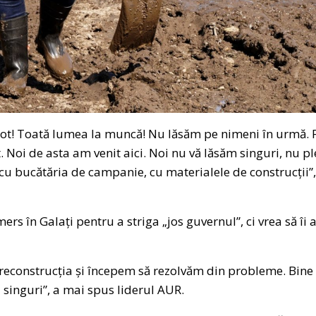
i tot! Toată lumea la muncă! Nu lăsăm pe nimeni în urmă.
 Noi de asta am venit aici. Noi nu vă lăsăm singuri, nu pl
 cu bucătăria de campanie, cu materialele de construcții”
rs în Galați pentru a striga „jos guvernul”, ci vrea să îi a
econstrucția și începem să rezolvăm din probleme. Bine că
 singuri”, a mai spus liderul AUR.