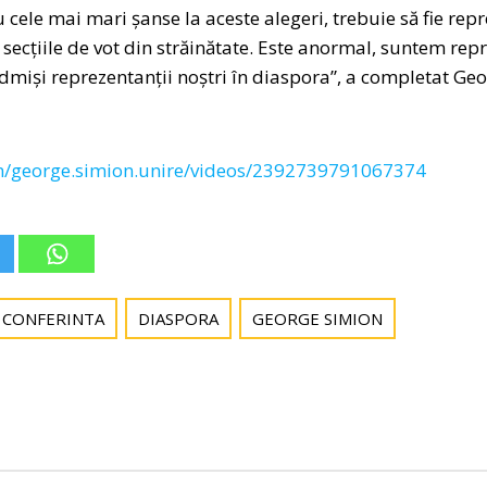
cele mai mari șanse la aceste alegeri, trebuie să fie repr
 secțiile de vot din străinătate. Este anormal, suntem repr
dmiși reprezentanții noștri în diaspora”, a completat Ge
m/george.simion.unire/videos/2392739791067374
CONFERINTA
DIASPORA
GEORGE SIMION
Post
navigation