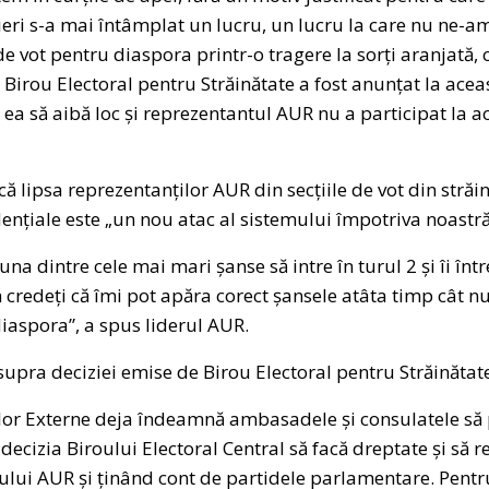
 ieri s-a mai întâmplat un lucru, un lucru la care nu ne-am
de vot pentru diaspora printr-o tragere la sorți aranjată, 
Birou Electoral pentru Străinătate a fost anunțat la aceas
ea să aibă loc și reprezentantul AUR nu a participat la ace
 lipsa reprezentanților AUR din secțiile de vot din străin
dențiale este „un nou atac al sistemului împotriva noastră
na dintre cele mai mari șanse să intre în turul 2 și îi într
redeți că îmi pot apăra corect șansele atâta timp cât 
diaspora”, a spus liderul AUR.
supra deciziei emise de Birou Electoral pentru Străinătate
ilor Externe deja îndeamnă ambasadele și consulatele să 
ecizia Biroului Electoral Central să facă dreptate și să re
ului AUR și ținând cont de partidele parlamentare. Pentr