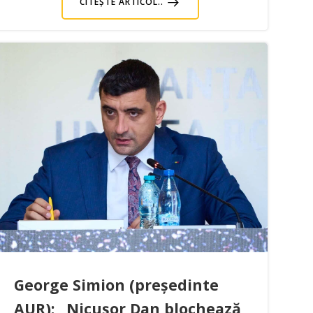
CITEȘTE ARTICOL..
George Simion (președinte
AUR): „Nicușor Dan blochează