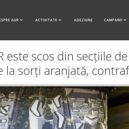
ESPRE AUR
ACTIVITATE
ADEZIUNE
CAMPANII
este scos din secțiile d
e la sorți aranjată, contr