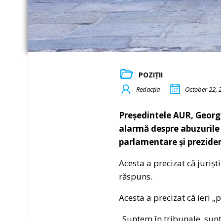
POZIȚII
Redacția
-
October 22, 
Președintele AUR, George
alarmă despre abuzurile 
parlamentare și preziden
Acesta a precizat că jurișt
răspuns.
Acesta a precizat că ieri „
„Suntem în tribunale, sunt