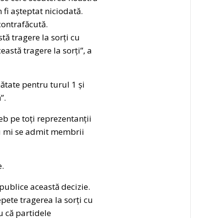
 fi așteptat niciodată.
contrafăcută.
tă tragere la sorți cu
astă tragere la sorți”, a
ătate pentru turul 1 și
”.
eb pe toți reprezentanții
nu mi se admit membrii
.
publice această decizie.
pete tragerea la sorți cu
u că partidele