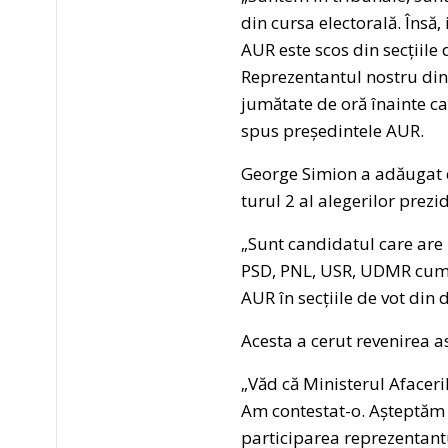
din cursa electorală. Însă,
AUR este scos din secțiile 
Reprezentantul nostru din 
jumătate de oră înainte ca 
spus președintele AUR.
George Simion a adăugat că
turul 2 al alegerilor prezi
„Sunt candidatul care are u
PSD, PNL, USR, UDMR cum c
AUR în secțiile de vot din 
Acesta a cerut revenirea a
„Văd că Ministerul Afacer
Am contestat-o. Așteptăm d
participarea reprezentant