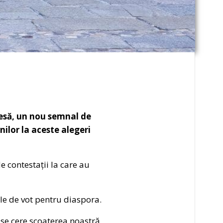
resă, un nou semnal de
ilor la aceste alegeri
e contestații la care au
iile de vot pentru diaspora.
 se cere scoaterea noastră