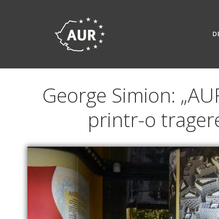
Skip
to
content
D
George Simion: „AUR 
printr-o trager