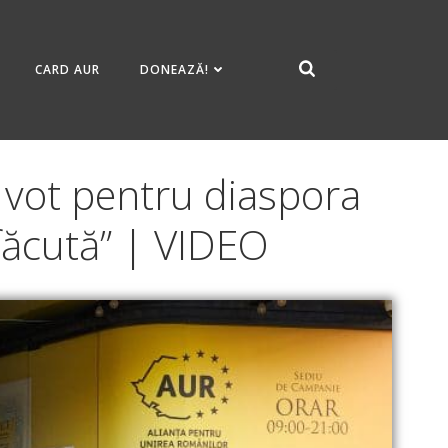
CARD AUR
DONEAZĂ!
e vot pentru diaspora
afăcută” | VIDEO