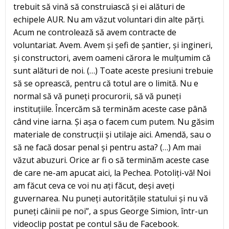
trebuit să vină să construiască și ei alături de
echipele AUR. Nu am văzut voluntari din alte părți.
Acum ne controlează să avem contracte de
voluntariat. Avem. Avem și șefi de șantier, și ingineri,
și constructori, avem oameni cărora le mulțumim că
sunt alături de noi. (…) Toate aceste presiuni trebuie
să se oprească, pentru că totul are o limită. Nu e
normal să vă puneți procurorii, să vă puneți
instituțiile. Încercăm să terminăm aceste case până
când vine iarna. Și așa o facem cum putem. Nu găsim
materiale de construcții și utilaje aici. Amendă, sau o
să ne facă dosar penal și pentru asta? (…) Am mai
văzut abuzuri. Orice ar fi o să terminăm aceste case
de care ne-am apucat aici, la Pechea. Potoliți-vă! Noi
am făcut ceva ce voi nu ați făcut, deși aveți
guvernarea. Nu puneți autoritățile statului și nu vă
puneți câinii pe noi”, a spus George Simion, într-un
videoclip postat pe contul său de Facebook.