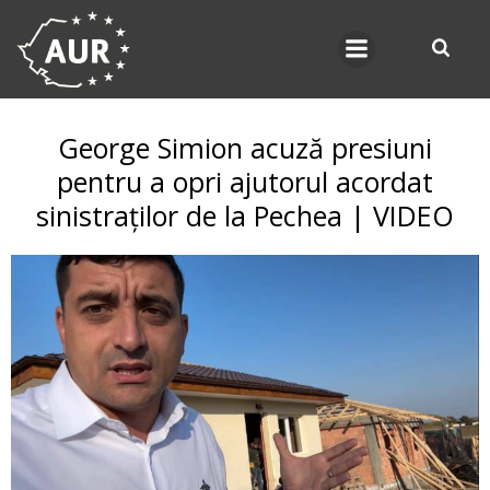
Skip
to
content
George Simion acuză presiuni
pentru a opri ajutorul acordat
sinistraților de la Pechea | VIDEO