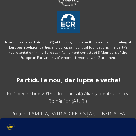
In accordance with Article 5(2) of the Regulation on the statute and funding of
European political parties and European political foundations, the party’s
representation in the European Parliament consists of 3 Members of the
European Parliament, of whom 1 is woman and 2 are men.
Partidul e nou, dar lupta e veche!
Pe 1 decembrie 2019 a fost lansată
Alianța pentru Unirea
Românilor
(A.U.R.).
Prețuim FAMILIA, PATRIA, CREDINȚA și LIBERTATEA