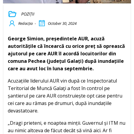
POZIȚII
Redacția
-
October 30, 2024
George Simion, președintele AUR, acuză
autoritățile că încearcă cu orice preț să oprească
ajutorul pe care AUR îl acordă locuitorilor din
comuna Pechea (județul Galați) după inundațiile
care au avut loc în luna septembrie.
Acuzațiile liderului AUR vin după ce Inspectoratul
Teritorial de Muncă Galaţi a fost în control pe
șantierul pe care AUR construiește opt case pentru
cei care au rămas pe drumuri, după inundațiile
devastatoare.
„Dragi prieteni, e noaptea minții. Guvernul și ITM nu
au nimic altceva de făcut decât să vină aici. Ar fi