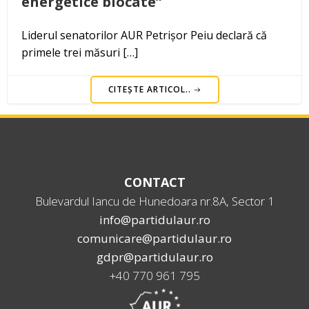
energetice blocate”
Liderul senatorilor AUR Petrișor Peiu declară că
primele trei măsuri […]
CITEȘTE ARTICOL..
CONTACT
Bulevardul Iancu de Hunedoara nr.8A, Sector 1
info@partidulaur.ro
comunicare@partidulaur.ro
gdpr@partidulaur.ro
+40 770 961 795