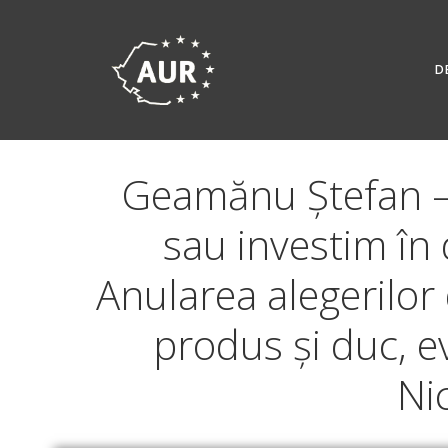
Skip
to
content
D
Geamănu Ștefan – 
sau investim în 
Anularea alegerilor
produs și duc, ev
Ni