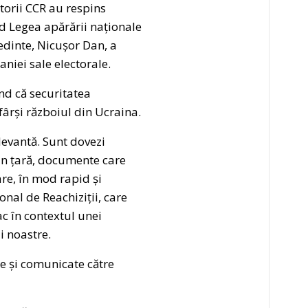
torii CCR au respins
ind Legea apărării naționale
edinte, Nicușor Dan, a
niei sale electorale.
nd că securitatea
ârși războiul din Ucraina.
levantă. Sunt dovezi
din țară, documente care
e, în mod rapid și
ional de Reachiziții, care
ac în contextul unei
i noastre.
te și comunicate către