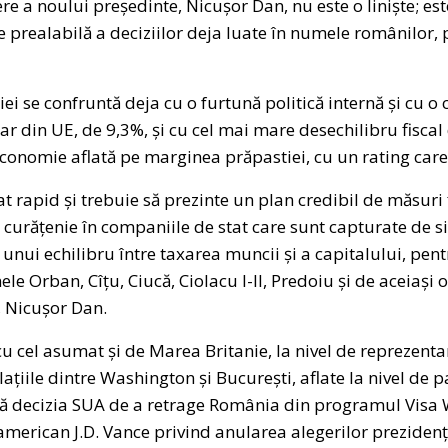
e a noului președinte, Nicușor Dan, nu este o liniște; este
re prealabilă a deciziilor deja luate în numele românilor,
i se confruntă deja cu o furtună politică internă și cu o 
ar din UE, de 9,3%, și cu cel mai mare dese­chilibru fiscal
economie aflată pe marginea prăpastiei, cu un rating care 
 rapid și trebuie să prezinte un plan credibil de măsuri 
e, curățenie în companiile de stat care sunt capturate de s
a unui echilibru între taxarea muncii și a capitalului, pen
e Orban, Cîțu, Ciucă, Ciolacu I-II, Predoiu și de aceiași o
, Nicușor Dan.
u cel asumat și de Marea Britanie, la nivel de reprezent
lațiile dintre Washington și București, aflate la nivel de pa
după decizia SUA de a retrage România din programul Visa 
 american J.D. Vance privind anularea alegerilor prezidenț