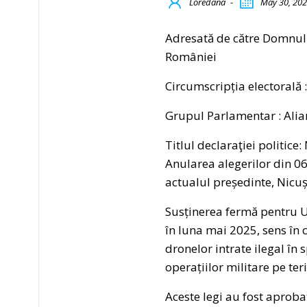
Loredana
-
May 30, 20
Adresată de către Domnul
României
Circumscripția electorală 
Grupul Parlamentar : Ali
Titlul declaraţiei politice
Anularea alegerilor din 06
actualul președinte, Nicu
Susținerea fermă pentru U
în luna mai 2025, sens în 
dronelor intrate ilegal în 
operațiilor militare pe te
Aceste legi au fost aproba