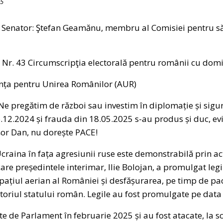
25
 Senator: Ştefan Geamănu, membru al Comisiei pentru să
: Nr. 43 Circumscripţia electorală pentru românii cu domi
anța pentru Unirea Românilor (AUR)
: Ne pregătim de război sau investim în diplomație și sigur
.12.2024 și frauda din 18.05.2025 s-au produs și duc, evi
șor Dan, nu dorește PACE!
craina în fața agresiunii ruse este demonstrabilă prin a
care președintele interimar, Ilie Bolojan, a promulgat le
spațiul aerian al României și desfășurarea, pe timp de pac
ritoriul statului român. Legile au fost promulgate pe data
te de Parlament în februarie 2025 și au fost atacate, la s