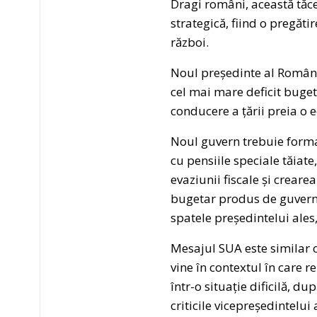
Dragi români, această tăcer
strategică, fiind o pregăti
război.
Noul președinte al Românie
cel mai mare deficit buget
conducere a țării preia o 
Noul guvern trebuie format
cu pensiile speciale tăiat
evaziunii fiscale și creare
bugetar produs de guvernel
spatele președintelui ales
Mesajul SUA este similar c
vine în contextul în care re
într-o situație dificilă, 
criticile vicepreședintelui