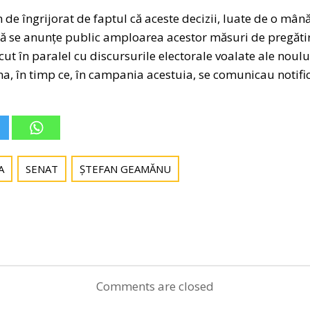
m de îngrijorat de faptul că aceste decizii, luate de o mâ
să se anunțe public amploarea acestor măsuri de pregătiri
cut în paralel cu discursurile electorale voalate ale noul
a, în timp ce, în campania acestuia, se comunicau notifică
A
SENAT
ȘTEFAN GEAMĂNU
Post
navigation
Comments are closed