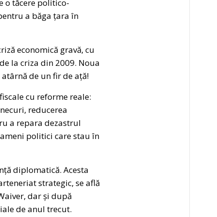
 o tăcere politico-
 pentru a băga țara în
criză economică gravă, cu
 de la criza din 2009. Noua
atârnă de un fir de ață!
fiscale cu reforme reale:
inecuri, reducerea
tru a repara dezastrul
ameni politici care stau în
anță diplomatică. Acesta
rteneriat strategic, se află
Waiver, dar și după
iale de anul trecut.