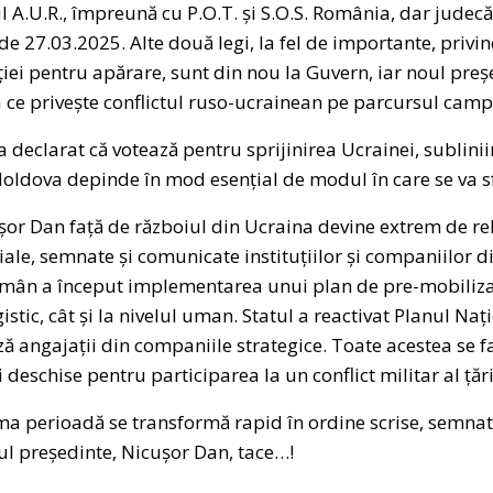
l A.U.R., împreună cu P.O.T. și S.O.S. România, dar judecă
 de 27.03.2025. Alte două legi, la fel de importante, priv
ției pentru apărare, sunt din nou la Guvern, iar noul preș
ea ce privește conflictul ruso-ucrainean pe parcursul campa
 declarat că votează pentru sprijinirea Ucrainei, sublinii
oldova depinde în mod esențial de modul în care se va sf
șor Dan față de războiul din Ucraina devine extrem de re
ciale, semnate și comunicate instituțiilor și companiilor 
mân a început implementarea unui plan de pre-mobilizar
istic, cât și la nivelul uman. Statul a reactivat Planul Naț
ză angajații din companiile strategice. Toate acestea se f
i deschise pentru participarea la un conflict militar al țări
tima perioadă se transformă rapid în ordine scrise, semna
 noul președinte, Nicușor Dan, tace…!