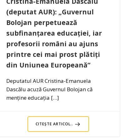
Cristina-Emanuela Dascălu
(deputat AUR): „Guvernul
Bolojan perpetuează
subfinanțarea educației, iar
profesorii români au ajuns
printre cei mai prost plătiți
din Uniunea Europeană”
Deputatul AUR Cristina-Emanuela
Dascălu acuză Guvernul Bolojan că
menține educația […]
CITEȘTE ARTICOL..