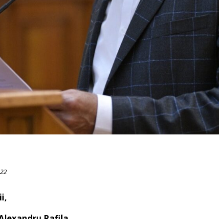
022
i,
exandru Rafila