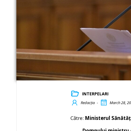
INTERPELARI
Redacția
-
March 28, 2
Către:
Ministerul Sănătăți
Domnului ministru Al