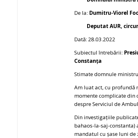
De la:
Dumitru-Viorel Fo
Deputat AUR, circumsc
Dată: 28.03.2022
Subiectul întrebării:
Presi
Constanța
Stimate domnule ministru
Am luat act, cu profundă re
momente complicate din ca
despre Serviciul de Ambul
Din investigațiile public
bahaos-la-saj-constanta) a
mandatul cu șase luni de z