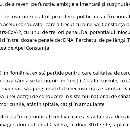
de a reveni pe funcție, ambiție alimentată și susținută de
de instituție cu altul, pe criteriu politic, nu ar fi o nouta
acelui conducător care a trecut cu bine SAJ Constanța pr
s-CoV-2, cu unul de trei ori penal. Da, potențialul înlocu
zi în trei dosare penale de: DNA, Parchetul de pe lângă 
tea de Apel Constanța.
ă, în România, există partide pentru care calitatea de cer
n baza căreia se fac numiri în funcții. Cu alte cuvinte, cu 
 mai mari să ajungi în vârful unei instituții a statului. Da
a unei poziții de conducere în sistemul național de sănăt
r cu zile, atât în spitale, cât și în ambulanțe.
olicit să îmi comunicați motivul care a stat la baza decizi
ager, domnul Ionuț Cealera, cu doar 30 de zile, fapt car