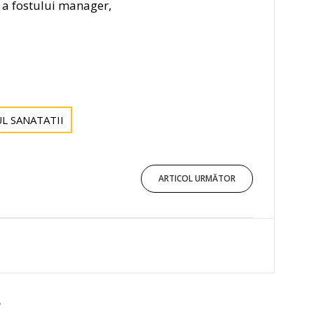
e a fostului manager,
L SANATATII
ARTICOL URMĂTOR
E