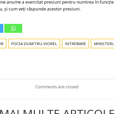
cine anume a exercitat presiuni pentru numirea în funcți
 și cum veți răspunde acestor presiuni.
OR
FOCSA DUMITRU-VIOREL
INTREBARE
MINISTERU
Post
navigation
Comments are closed
MAI MULTE ARTICOL