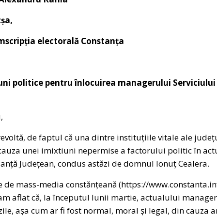
c
șa,
ripția electorală Constanța
uni politice pentru înlocuirea managerului Serviciul
,
voltă, de faptul că una dintre instituțiile vitale ale jud
uza unei imixtiuni nepermise a factorului politic în act
anță Județean, condus astăzi de domnul Ionuț Cealera.
ate de mass-media constănțeană (https://www.constanta.i
m aflat că, la începutul lunii martie, actualului manager
ile, așa cum ar fi fost normal, moral și legal, din cauza 