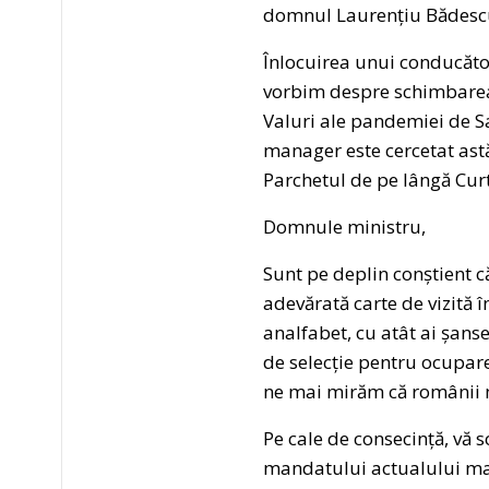
domnul Laurențiu Bădescu, 
Înlocuirea unui conducător 
vorbim despre schimbarea 
Valuri ale pandemiei de Sar
manager este cercetat astă
Parchetul de pe lângă Cur
Domnule ministru,
Sunt pe deplin conștient c
adevărată carte de vizită î
analfabet, cu atât ai șanse
de selecție pentru ocupare
ne mai mirăm că românii mo
Pe cale de consecință, vă s
mandatului actualului man