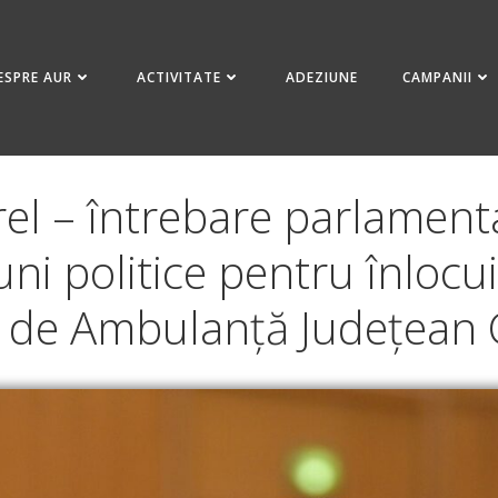
ESPRE AUR
ACTIVITATE
ADEZIUNE
CAMPANII
el – întrebare parlamenta
iuni politice pentru înloc
ui de Ambulanță Județean 