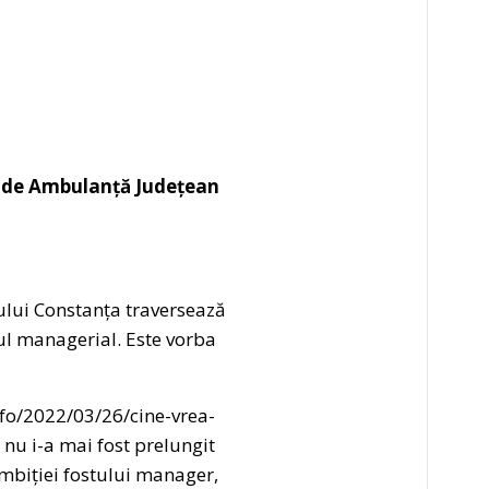
ui de Ambulanță Județean
ețului Constanța traversează
ul managerial. Este vorba
nfo/2022/03/26/cine-vrea-
 nu i-a mai fost prelungit
ambiției fostului manager,