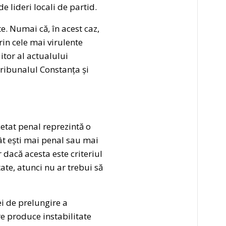
 lideri locali de partid.
te. Numai că, în acest caz,
in cele mai virulente
itor al actualului
Tribunalul Constanța și
cetat penal reprezintă o
cât ești mai penal sau mai
r dacă acesta este criteriul
ate, atunci nu ar trebui să
ei de prelungire a
e produce instabilitate