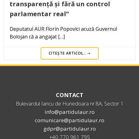
transparență și fără un control
parlamentar real”
Deputatul AUR Florin Popovici acuză Guvernul
Bolojan că a angajat […]
CITEȘTE ARTICOL..
CONTACT
Bulevardul Iancu de Hunedoara nr.8A, Sector 1
info@partidulaur.ro
comunicare@partidulaur.ro
gdpr@partidulaur.ro
+40 770 961 795