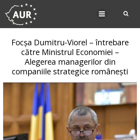
Skip
to
content
Focșa Dumitru-Viorel – întrebare
către Ministrul Economiei –
Alegerea managerilor din
companiile strategice românești