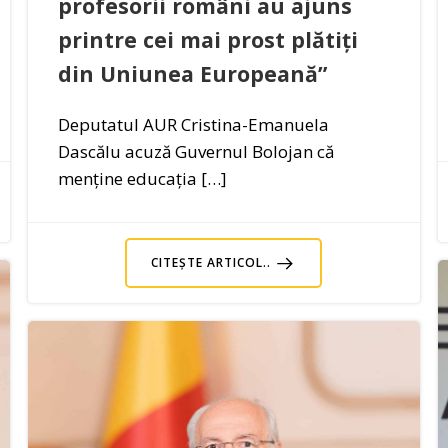
profesorii români au ajuns
printre cei mai prost plătiți
din Uniunea Europeană”
Deputatul AUR Cristina-Emanuela
Dascălu acuză Guvernul Bolojan că
menține educația […]
CITEȘTE ARTICOL..