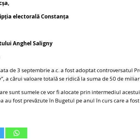
cșa,
pția electorală Constanța
ctului Anghel Saligny
u
data de 3 septembrie a.c. a fost adoptat controversatul 
, a cărui valoare totală se ridică la suma de 50 de miliar
are sunt sumele ce vor fi alocate prin intermediul acestu
a au fost prevăzute în Bugetul pe anul în curs care a fost