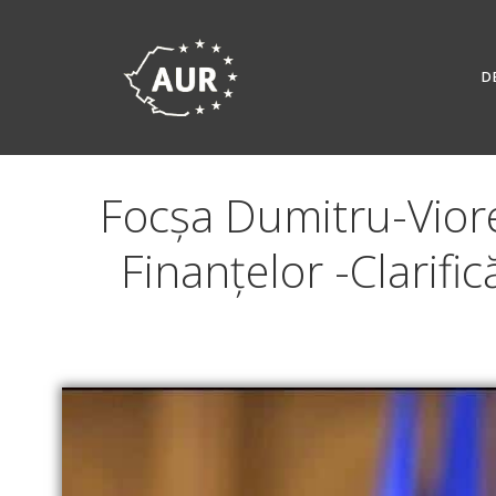
Skip
to
content
D
Focșa Dumitru-Viore
Finanțelor -Clarif