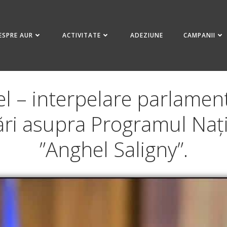
ESPRE AUR
ACTIVITATE
ADEZIUNE
CAMPANII
l – interpelare parlament
icări asupra Programul Naț
”Anghel Saligny”.