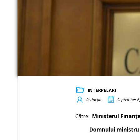
INTERPELARI
Redacția
-
September 6
Către:
Ministerul Finanțe
Domnului ministru D