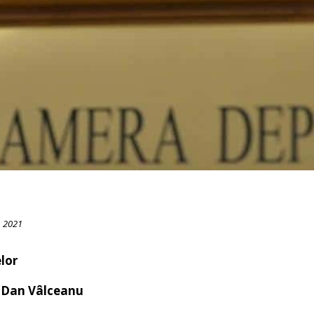
, 2021
lor
an Vâlceanu