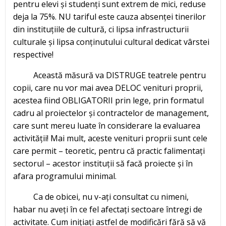
pentru elevi și studenți sunt extrem de mici, reduse
deja la 75%. NU tariful este cauza absenței tinerilor
din instituțiile de cultură, ci lipsa infrastructurii
culturale și lipsa conținutului cultural dedicat vârstei
respective!
Această măsură va DISTRUGE teatrele pentru
copii, care nu vor mai avea DELOC venituri proprii,
acestea fiind OBLIGATORII prin lege, prin formatul
cadru al proiectelor și contractelor de management,
care sunt mereu luate în considerare la evaluarea
activității! Mai mult, aceste venituri proprii sunt cele
care permit – teoretic, pentru că practic falimentați
sectorul – acestor instituții să facă proiecte și în
afara programului minimal.
Ca de obicei, nu v-ați consultat cu nimeni,
habar nu aveți în ce fel afectați sectoare întregi de
activitate. Cum inițiați astfel de modificări fără să vă