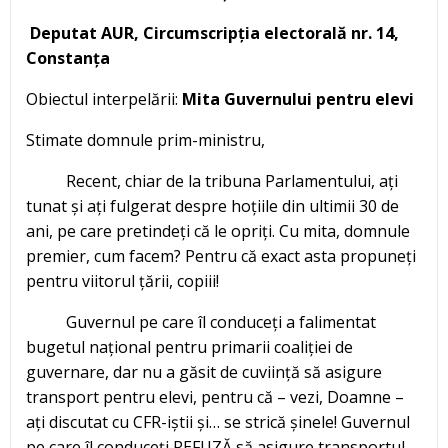
Deputat AUR, Circumscripț
ia electoral
ă nr. 14,
Constanța
Obiectul interpelării:
Mita Guvernului pentru elevi
Stimate domnule prim-ministru,
Recent, chiar de la tribuna Parlamentului, ați
tunat și ați fulgerat despre hoțiile din ultimii 30 de
ani, pe care pretindeți că le opriți. Cu mita, domnule
premier, cum facem? Pentru că exact asta propuneți
pentru viitorul țării, copiii!
Guvernul pe care îl conduceți a falimentat
bugetul național pentru primarii coaliției de
guvernare, dar nu a găsit de cuviință să asigure
transport pentru elevi, pentru că – vezi, Doamne –
ați discutat cu CFR-iștii și… se strică șinele! Guvernul
pe care îl conduceți REFUZĂ să asigure transportul