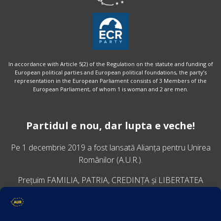
In accordance with Article 5(2) of the Regulation on the statute and funding of
European political parties and European political foundations, the party’s
representation in the European Parliament consists of 3 Members of the
European Parliament, of whom 1 is woman and 2 are men.
Partidul e nou, dar lupta e veche!
Pe 1 decembrie 2019 a fost lansată
Alianța pentru Unirea
Românilor
(A.U.R.).
Prețuim FAMILIA, PATRIA, CREDINȚA și LIBERTATEA