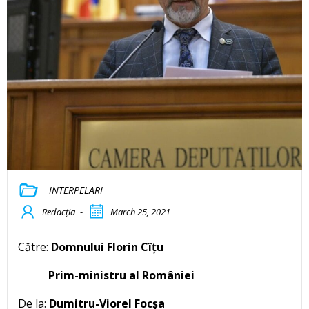
INTERPELARI
Redacția
-
March 25, 2021
Către:
Domnului Florin Cîțu
Prim-ministru al României
De la:
Dumitru-Viorel Focșa