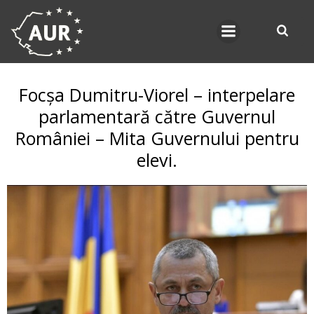
Skip
to
content
Focșa Dumitru-Viorel – interpelare
parlamentară către Guvernul
României – Mita Guvernului pentru
elevi.