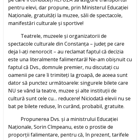
pentru elevi, dar propune, prin Ministerul Educației
Naționale, gratuități la muzee, săli de spectacole,
manifestări culturale și sportive!
Teatrele, muzeele și organizatorii de
spectacole culturale din Constanța – județ pe care
deja l-ați nenorocit – au reclamat faptul că decizia
este una literalmente falimentară! Ne-am obișnuit cu
faptul că Dvs., domnule premier, nu discutați cu
oamenii pe care îi trimiteți la groapă, de aceea sunt
dator să punctez următoarele: singurele bilete care
NU se vând la teatre, muzee și alte instituții de
cultură sunt cele cu… reducere! Niciodată elevii nu se
bat pe bilete reduse, în curând, probabil, gratuite.
Propunerea Dvs. și a ministrului Educației
Naționale, Sorin Cîmpeanu, este o prostie de
proporții falimentare, pentru că, în prezent, tarifele