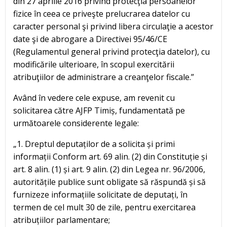
din 27 aprilie 2016 privind protecţia persoanelor
fizice în ceea ce priveşte prelucrarea datelor cu
caracter personal şi privind libera circulaţie a acestor
date şi de abrogare a Directivei 95/46/CE
(Regulamentul general privind protecţia datelor), cu
modificările ulterioare, în scopul exercitării
atribuţiilor de administrare a creanţelor fiscale.”
Având în vedere cele expuse, am revenit cu
solicitarea către AJFP Timiș, fundamentată pe
următoarele considerente legale:
„1. Dreptul deputaților de a solicita și primi
informații Conform art. 69 alin. (2) din Constituție și
art. 8 alin. (1) și art. 9 alin. (2) din Legea nr. 96/2006,
autoritățile publice sunt obligate să răspundă și să
furnizeze informațiile solicitate de deputați, în
termen de cel mult 30 de zile, pentru exercitarea
atribuțiilor parlamentare;