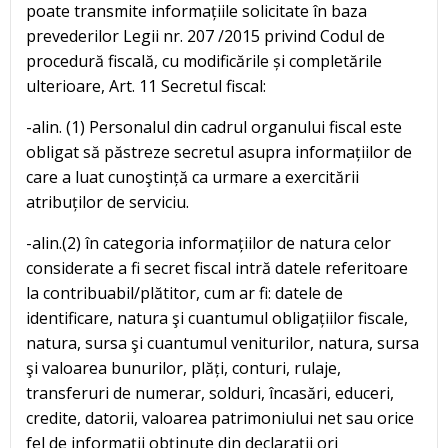
poate transmite informațiile solicitate în baza
prevederilor Legii nr. 207 /2015 privind Codul de
procedură fiscală, cu modificările și completările
ulterioare, Art. 11 Secretul fiscal:
-alin. (1) Personalul din cadrul organului fiscal este
obligat să păstreze secretul asupra informațiilor de
care a luat cunoştință ca urmare a exercitării
atribuților de serviciu.
-alin.(2) în categoria informațiilor de natura celor
considerate a fi secret fiscal intră datele referitoare
la contribuabil/plătitor, cum ar fi: datele de
identificare, natura şi cuantumul obligațiilor fiscale,
natura, sursa şi cuantumul veniturilor, natura, sursa
şi valoarea bunurilor, plăți, conturi, rulaje,
transferuri de numerar, solduri, încasări, educeri,
credite, datorii, valoarea patrimoniului net sau orice
fel de informații obținute din declarații ori