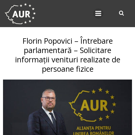
Skip
to
content
Florin Popovici – Întrebare
parlamentară – Solicitare
informații venituri realizate de
persoane fizice