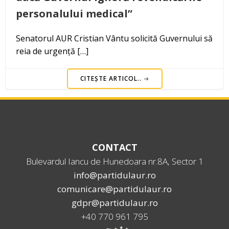
personalului medical”
Senatorul AUR Cristian Vântu solicită Guvernului să
reia de urgență […]
CITEȘTE ARTICOL..
CONTACT
Bulevardul Iancu de Hunedoara nr.8A, Sector 1
info@partidulaur.ro
comunicare@partidulaur.ro
gdpr@partidulaur.ro
+40 770 961 795