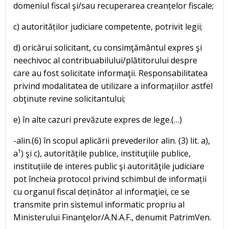
domeniul fiscal şi/sau recuperarea creanțelor fiscale;
c) autorităților judiciare competente, potrivit legii;
d) oricărui solicitant, cu consimţământul expres şi
neechivoc al contribuabilului/plătitorului despre
care au fost solicitate informaţii. Responsabilitatea
privind modalitatea de utilizare a informațiilor astfel
obţinute revine solicitantului;
e) în alte cazuri prevăzute expres de lege.(…)
-alin.(6) în scopul aplicării prevederilor alin. (3) lit. a),
a¹) şi c), autoritățile publice, instituţiile publice,
instituțiile de interes public şi autorităţile judiciare
pot încheia protocol privind schimbul de informații
cu organul fiscal deținător al informaţiei, ce se
transmite prin sistemul informatic propriu al
Ministerului Finanţelor/A.N.A.F., denumit PatrimVen.