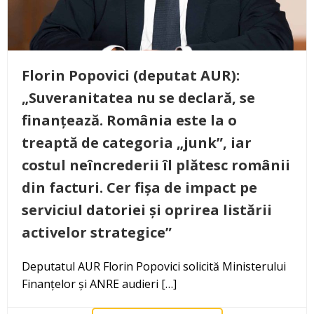
Florin Popovici (deputat AUR):
„Suveranitatea nu se declară, se
finanțează. România este la o
treaptă de categoria „junk”, iar
costul neîncrederii îl plătesc românii
din facturi. Cer fișa de impact pe
serviciul datoriei și oprirea listării
activelor strategice”
Deputatul AUR Florin Popovici solicită Ministerului
Finanțelor și ANRE audieri […]