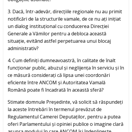
3. Dacă, într-adevăr, direcțiile regionale nu au primit
notificări de la structurile vamale, de ce nu ați inițiat
un dialog instituțional cu conducerea Direcției
Generale a Vămilor pentru a debloca această
situație, evitând astfel perpetuarea unui blocaj
administrativ?
4. Cum definiți dumneavoastră, în calitate de înalt
funcționar public, abuzul și neglijența în serviciu și în
ce măsură considerați că lipsa unei coordonări
eficiente între ANCOM și Autoritatea Vamală
Română poate fi încadrată în această sferă?
Stimate domnule Președinte, vă solicit să răspundeți
la aceste întrebări în termenul prevăzut de
Regulamentul Camerei Deputaților, pentru a putea
oferi Parlamentului și opiniei publice o imagine clară
asupra modului în care ANCOM își îndeplinește