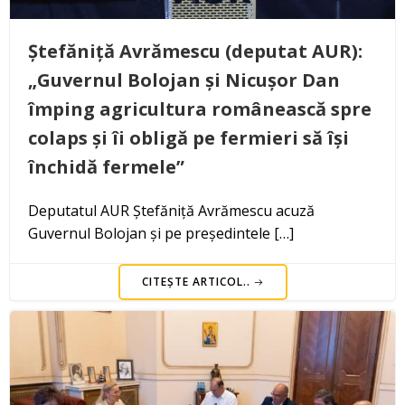
Ștefăniță Avrămescu (deputat AUR):
„Guvernul Bolojan și Nicușor Dan
împing agricultura românească spre
colaps și îi obligă pe fermieri să își
închidă fermele”
Deputatul AUR Ștefăniță Avrămescu acuză
Guvernul Bolojan și pe președintele […]
CITEȘTE ARTICOL..