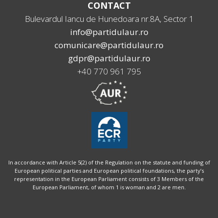
CONTACT
Bulevardul Iancu de Hunedoara nr.8A, Sector 1
info@partidulaur.ro
comunicare@partidulaur.ro
gdpr@partidulaur.ro
+40 770 961 795
In accordance with Article 5(2) of the Regulation on the statute and funding of
European political parties and European political foundations, the party’s
representation in the European Parliament consists of 3 Members of the
European Parliament, of whom 1 is woman and 2 are men.