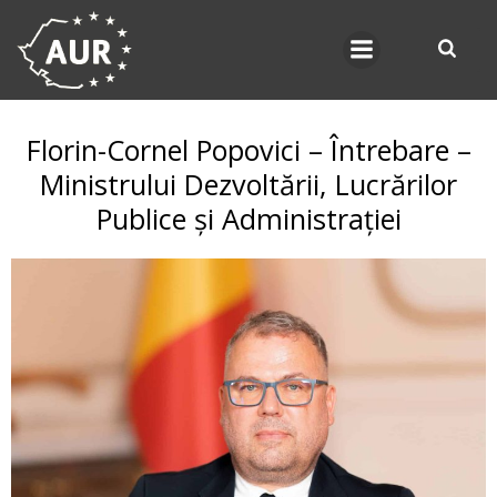
Skip
to
content
Florin-Cornel Popovici – Întrebare –
Ministrului Dezvoltării, Lucrărilor
Publice și Administrației