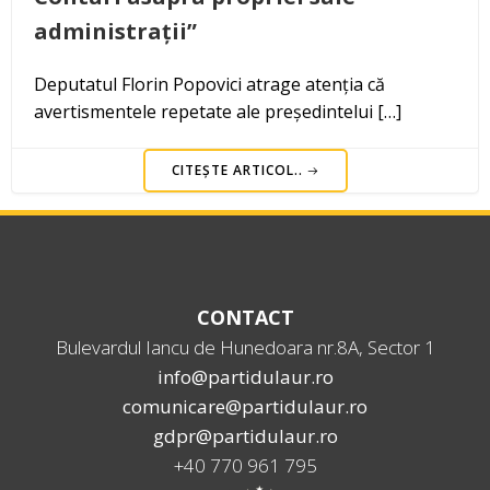
administrații”
Deputatul Florin Popovici atrage atenția că
avertismentele repetate ale președintelui […]
CITEȘTE ARTICOL..
CONTACT
Bulevardul Iancu de Hunedoara nr.8A, Sector 1
info@partidulaur.ro
comunicare@partidulaur.ro
gdpr@partidulaur.ro
+40 770 961 795