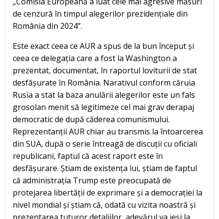
„Comisia Europeană a luat cele mai agresive măsuri
de cenzură în timpul alegerilor prezidențiale din
România din 2024”.
Este exact ceea ce AUR a spus de la bun început și
ceea ce delegația care a fost la Washington a
prezentat, documentat, în raportul loviturii de stat
desfășurate în România. Narativul conform căruia
Rusia a stat la baza anulării alegerilor este un fals
grosolan menit să legitimeze cel mai grav derapaj
democratic de după căderea comunismului.
Reprezentanții AUR chiar au transmis la întoarcerea
din SUA, după o serie întreagă de discuții cu oficiali
republicani, faptul că acest raport este în
desfășurare. Știam de existența lui, știam de faptul
că administrația Trump este preocupată de
protejarea libertății de exprimare și a democrației la
nivel mondial și știam că, odată cu vizita noastră și
prezentarea tuturor detaliilor, adevărul va ieși la