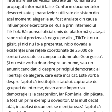
informare ale serviciilor secrete din România au
propagat informații false. Conform documentelor
desecretizate și narativelor utilizate de sistem din
acel moment, alegerile au fost anulate din cauza
influențelor exercitate de Rusia prin intermediul
TikTok. Răspunsul oficial emis de platformă și atașat
raportului precizează negru pe alb: „TikTok nu a
găsit, și nici nu i s-a prezentat, nicio dovadă a
existenței unei rețele coordonate de 25.000 de
conturi asociate cu campania domnului Georgescu”.
Și nu este vorba doar despre un nume, sau un
anumit candidat, ci despre principiul democratic al
libertății de alegere, care este încălcat. Este vorba
despre faptul că instituțiile statului, capturate de
grupuri de interese, devin arme împotriva
democrației si a cetățenilor, iar România, din păcate,
a fost un prim exemplu doveditor. Mai mult decât
atât, în același document se menționează faptul că