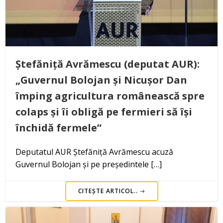
Ștefăniță Avrămescu (deputat AUR):
„Guvernul Bolojan și Nicușor Dan
împing agricultura românească spre
colaps și îi obligă pe fermieri să își
închidă fermele”
Deputatul AUR Ștefăniță Avrămescu acuză
Guvernul Bolojan și pe președintele […]
CITEȘTE ARTICOL..