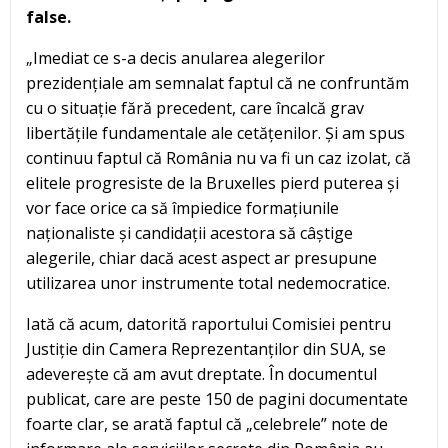
false.
„Imediat ce s-a decis anularea alegerilor
prezidențiale am semnalat faptul că ne confruntăm
cu o situație fără precedent, care încalcă grav
libertățile fundamentale ale cetățenilor. Și am spus
continuu faptul că România nu va fi un caz izolat, că
elitele progresiste de la Bruxelles pierd puterea și
vor face orice ca să împiedice formațiunile
naționaliste și candidații acestora să câștige
alegerile, chiar dacă acest aspect ar presupune
utilizarea unor instrumente total nedemocratice.
Iată că acum, datorită raportului Comisiei pentru
Justiție din Camera Reprezentanților din SUA, se
adeverește că am avut dreptate. În documentul
publicat, care are peste 150 de pagini documentate
foarte clar, se arată faptul că „celebrele” note de