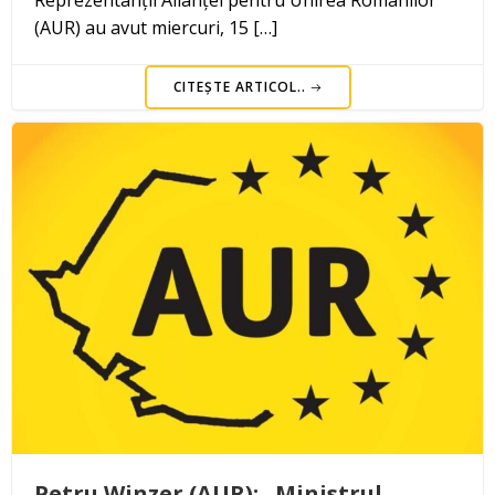
Reprezentanții Alianței pentru Unirea Românilor
(AUR) au avut miercuri, 15 […]
CITEȘTE ARTICOL..
Petru Winzer (AUR): „Ministrul