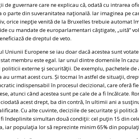
ţii de guvernare care ne explicau că, odată cu intrarea of
 o parte din suveranitatea naţională. Iar imaginea pe car
iv, orice inepţie venită de la Bruxelles trebuie automat îm
e cu mandate de europarlamentari câştigate, „uită” vol
neficiază de dreptul de veto.
iliul Uniunii Europene se iau doar dacă acestea sunt votate
 stat membru este egal. Iar unul dintre domeniile în cazul
l politicii externe şi securităţii. De exemplu, pachetele d
 au urmat acest curs. Și tocmai în astfel de situaţii, drep
atic indispensabil în procesul decizional, care oferă fie
rese, atunci când acestea sunt pe cale de a fi încălcate. R
iciodată acest drept, ba din contră, în ultimii ani a susţi
ificate. Cu alte cuvinte, deciziile de securitate şi politică
r fi îndeplinite simultan două condiţii: cel puţin 15 din c
ra, iar populaţia lor să reprezinte minim 65% din populaţ