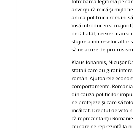
Întrebarea legitimă pe care
anvergură mică şi mijlocie
ani ca politrucii români să
însă introducerea majorităţ
decât atât, neexercitarea 
slujire a intereselor alto
să ne acuze de pro-rusism,
Klaus Iohannis, Nicuşor Da
statali care au girat inte
român. Ajutoarele economi
comportamente. România tr
din cauza politicilor impu
ne protejeze şi care să fol
încălcat. Dreptul de veto n
că reprezentanţii României
cei care ne reprezintă la 