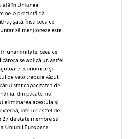
icială în Uniunea
e ne-o prezintă dă
brăţişată. Însă ceea ce
untar să menţioneze este
 în unanimitate, ceea ce
 cărora se aplică un astfel
e ajutoare economice şi
tul de veto trebuie văzut
cărui stat capacitatea de
omânia, din păcate, nu
nut eliminarea acestuia şi
 externă, într-un astfel de
ele 27 de state membre să
ia Uniunii Europene.