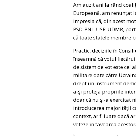
Am auzit ani la rând coali
Europeană, am renunţat la
impresia că, din acest mot
PSD-PNL-USR-UDMR, partid
că toate statele membre be
Practic, deciziile în Cons
înseamnă că votul fiecărui
de sistem de vot este cel a
militare date către Ucraina
drept un instrument democr
a-şi proteja propriile inte
doar că nu şi-a exercitat n
introducerea majorităţii cal
context, ar fi luate dacă a
voteze în favoarea acesto