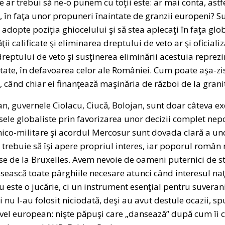
 ar trebui să ne-o punem cu toţii este: ar mai conta, astfel
, în faţa unor propuneri înaintate de granzii europeni? S
 adopte poziţia ghiocelului şi să stea aplecaţi în faţa glob
ii calificate şi eliminarea dreptului de veto ar şi oficial
dreptului de veto şi susţinerea eliminării acestuia reprezi
r state, în defavoarea celor ale României. Cum poate aşa-z
 când chiar ei finanţează maşinăria de război de la grani
n, guvernele Ciolacu, Ciucă, Bolojan, sunt doar câteva e
resele globaliste prin favorizarea unor decizii complet ne
co-militare şi acordul Mercosur sunt dovada clară a uno
ebuie să îşi apere propriul interes, iar poporul român n
se de la Bruxelles. Avem nevoie de oameni puternici de sta
osească toate pârghiile necesare atunci când interesul naţi
u este o jucărie, ci un instrument esenţial pentru suveran
 nu l-au folosit niciodată, deşi au avut destule ocazii, s
nivel european: nişte păpuşi care „dansează” după cum îi c