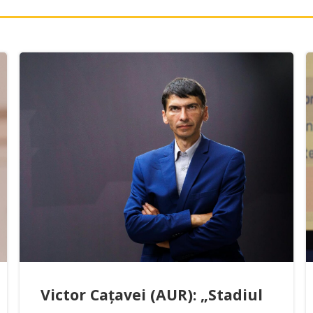
Victor Cațavei (AUR): „Stadiul