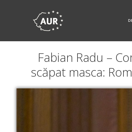
Skip
to
content
D
Fabian Radu – Com
scăpat masca: Român