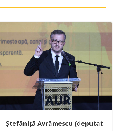
Ștefăniță Avrămescu (deputat