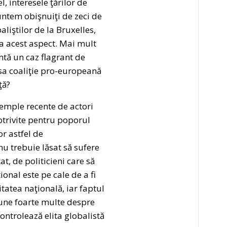
, interesele ţărilor de
untem obişnuiţi de zeci de
aliştilor de la Bruxelles,
iza acest aspect. Mai mult
ntă un caz flagrant de
isa coaliţie pro-europeană
ţă?
xemple recente de actori
potrivite pentru poporul
r astfel de
u trebuie lăsat să sufere
t, de politicieni care să
onal este pe cale de a fi
itatea naţională, iar faptul
pune foarte multe despre
ontrolează elita globalistă