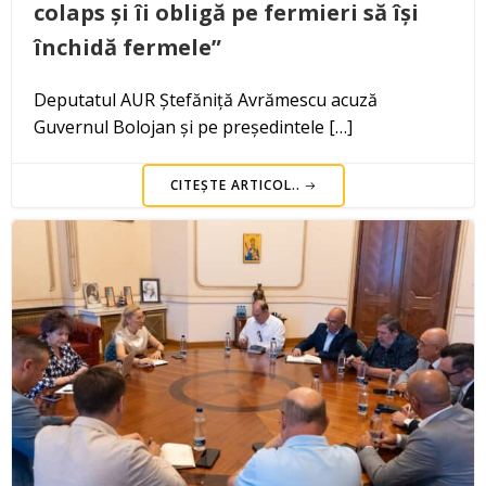
colaps și îi obligă pe fermieri să își
închidă fermele”
Deputatul AUR Ștefăniță Avrămescu acuză
Guvernul Bolojan și pe președintele […]
CITEȘTE ARTICOL..