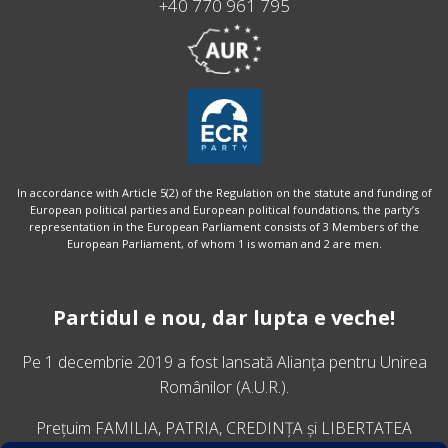
+40 770 961 795
In accordance with Article 5(2) of the Regulation on the statute and funding of
European political parties and European political foundations, the party’s
representation in the European Parliament consists of 3 Members of the
European Parliament, of whom 1 is woman and 2 are men.
Partidul e nou, dar lupta e veche!
Pe 1 decembrie 2019 a fost lansată
Alianța pentru Unirea
Românilor
(A.U.R.).
Prețuim FAMILIA, PATRIA, CREDINȚA și LIBERTATEA