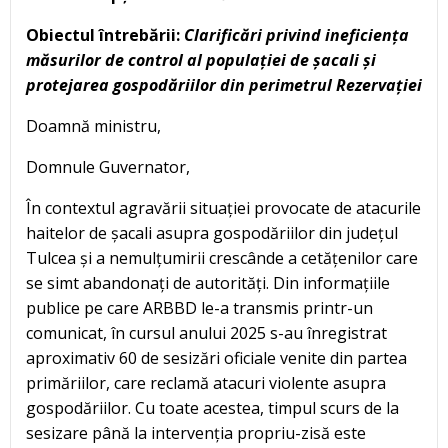
Obiectul întrebării:
Clarificări privind ineficiența
măsurilor de control al populației de șacali și
protejarea gospodăriilor din perimetrul Rezervației
Doamnă ministru,
Domnule Guvernator,
În contextul agravării situației provocate de atacurile
haitelor de șacali asupra gospodăriilor din județul
Tulcea și a nemulțumirii crescânde a cetățenilor care
se simt abandonați de autorități. Din informațiile
publice pe care ARBBD le-a transmis printr-un
comunicat, în cursul anului 2025 s-au înregistrat
aproximativ 60 de sesizări oficiale venite din partea
primăriilor, care reclamă atacuri violente asupra
gospodăriilor. Cu toate acestea, timpul scurs de la
sesizare până la intervenția propriu-zisă este