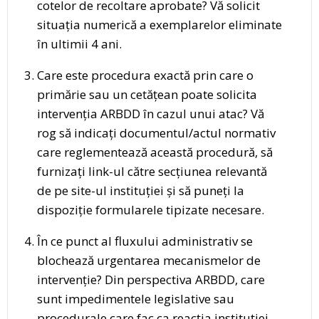
cotelor de recoltare aprobate? Vă solicit
situația numerică a exemplarelor eliminate
în ultimii 4 ani.
Care este procedura exactă prin care o
primărie sau un cetățean poate solicita
intervenția ARBDD în cazul unui atac? Vă
rog să indicați documentul/actul normativ
care reglementează această procedură, să
furnizați link-ul către secțiunea relevantă
de pe site-ul instituției și să puneți la
dispoziție formularele tipizate necesare.
În ce punct al fluxului administrativ se
blochează urgentarea mecanismelor de
intervenție? Din perspectiva ARBDD, care
sunt impedimentele legislative sau
procedurale care fac ca reacția instituției