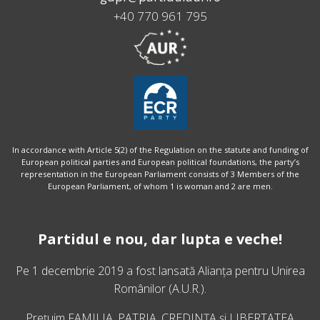
+40 770 961 795
In accordance with Article 5(2) of the Regulation on the statute and funding of
European political parties and European political foundations, the party’s
representation in the European Parliament consists of 3 Members of the
European Parliament, of whom 1 is woman and 2 are men.
Partidul e nou, dar lupta e veche!
Pe 1 decembrie 2019 a fost lansată
Alianța pentru Unirea
Românilor
(A.U.R.).
Prețuim FAMILIA, PATRIA, CREDINȚA și LIBERTATEA