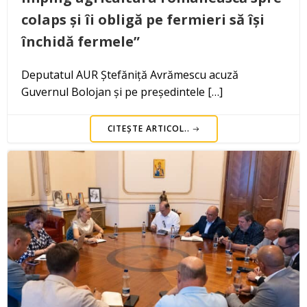
colaps și îi obligă pe fermieri să își
închidă fermele”
Deputatul AUR Ștefăniță Avrămescu acuză
Guvernul Bolojan și pe președintele […]
CITEȘTE ARTICOL..