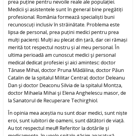
prea puține pentru nevoile reale ale populației.
Medicii şi asistentele sunt în general bine pregătiți
profesional. România formează specialiști buni
recunoscuți inclusiv în străinătate. Problema este
lipsa de personal, prea puțini medici pentru prea
mulți pacienți. Mulți au plecat din țară, dar cei rămași
merită tot respectul nostru și al meu personal. În
ultima perioadă am cunoscut medici şi personal
medical dedicat profesiei şi aici amintesc: doctor
Tănase Mihai, doctor Pruna Mădălina, doctor Păun
Catalin de la spitalul Militar Central; doctor Deleanu
Dan şi doctor Deaconu Silvia de la spitalul Montza,
doctor Mihaela Mihai şi Elena Anghelescu masor, de
la Sanatorul de Recuperare Techirghiol.
În opinia mea aceștia nu sunt doar medici, sunt niște
eroi, sunt iubitori de oameni, sunt dătători de viață.
Au tot respectul meu!!! Referitor la dotările şi
medicamente, în unele spitale găsim aparatură