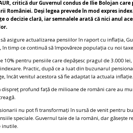
AUR, critică dur Guvernul condus de Ilie Bolojan care
rii României. Deși legea prevede în mod expres index
e o decizie clară, iar semnalele arată că nici anul ace
lor.
i să asigure actualizarea pensiilor în raport cu inflația, G
în timp ce continuă să împovăreze populația cu noi taxe ș
e 10% pentru pensiile care depășesc pragul de 3.000 lei
indexare. Practic, după ce a luat din buzunarul pensionari
ge, încât venitul acestora să fie adaptat la actuala inflație
 dispreț profund față de milioane de români care au munc
treagă.
onarii nu pot fi transformați în sursă de venit pentru bug
pensiile speciale. Guvernul taie de la români, dar găsește 
 inutile.