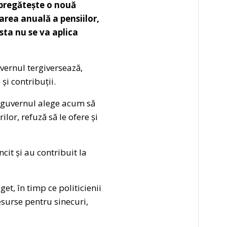
 pregătește o nouă
area anuală a pensiilor,
sta nu se va aplica
uvernul tergiversează,
i contribuții.
, guvernul alege acum să
lor, refuză să le ofere și
.
it și au contribuit la
et, în timp ce politicienii
resurse pentru sinecuri,