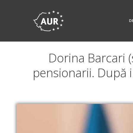
Skip
to
content
D
Dorina Barcari 
pensionarii. După 