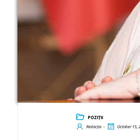
POZIȚII
Redacția
-
October 15, 