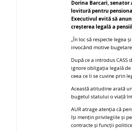
Dorina Barcari, senator 
lovitură pentru pensiona
Executivul evită să anunț
creșterea legală a pensii
„În loc să respecte legea ș
invocând motive bugetare, 
După ce a introdus CASS d
ignore obligația legală de 
ceea ce li se cuvine prin le
Această atitudine arată un
bugetul statului o viață în
AUR atrage atenția că pensi
își mențin privilegiile și 
contracte și funcții politice