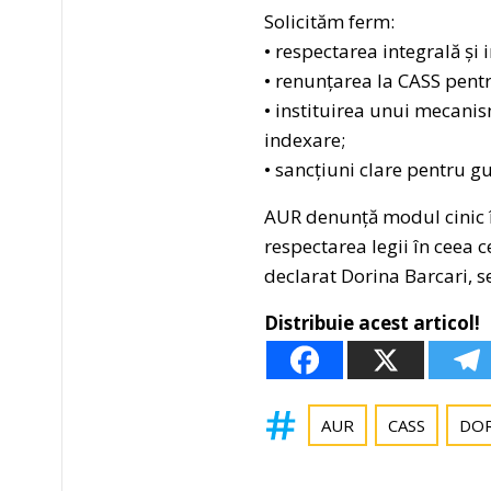
Solicităm ferm:
• respectarea integrală și 
• renunțarea la CASS pentr
• instituirea unui mecanis
indexare;
• sancțiuni clare pentru gu
AUR denunță modul cinic în
respectarea legii în ceea c
declarat Dorina Barcari, 
Distribuie acest articol!
AUR
CASS
DOR