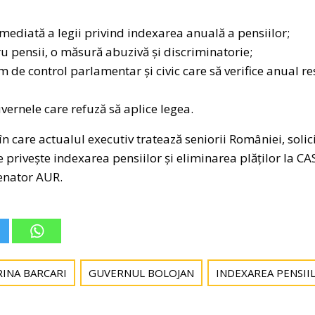
imediată a legii privind indexarea anuală a pensiilor;
u pensii, o măsură abuzivă și discriminatorie;
m de control parlamentar și civic care să verifice anual r
vernele care refuză să aplice legea.
 care actualul executiv tratează seniorii României, solic
e privește indexarea pensiilor și eliminarea plăților la C
senator AUR.
INA BARCARI
GUVERNUL BOLOJAN
INDEXAREA PENSII