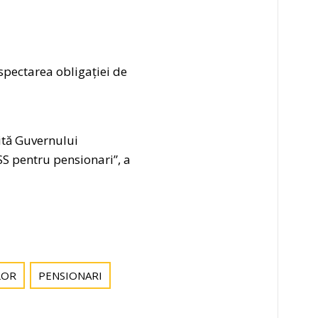
espectarea obligației de
ită Guvernului
ASS pentru pensionari”, a
LOR
PENSIONARI