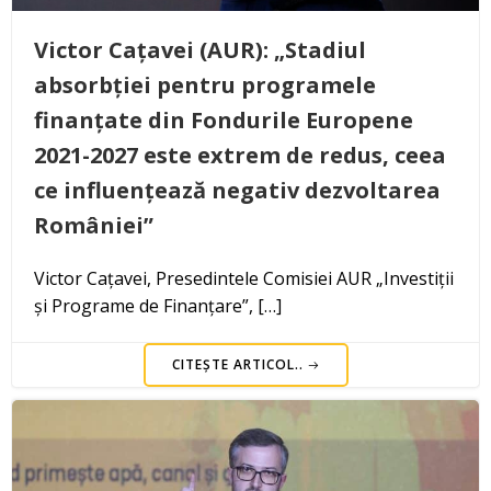
Victor Cațavei (AUR): „Stadiul
absorbției pentru programele
finanțate din Fondurile Europene
2021-2027 este extrem de redus, ceea
ce influențează negativ dezvoltarea
României”
Victor Cațavei, Presedintele Comisiei AUR „Investiții
și Programe de Finanțare”, […]
CITEȘTE ARTICOL..