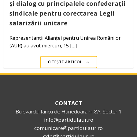
și dialog cu principalele confederații
sindicale pentru corectarea Legii
salarizării unitare
Reprezentanții Alianței pentru Unirea Românilor
(AUR) au avut miercuri, 15 […]
CITEȘTE ARTICOL..
CONTACT
Bulevardul Iancu de Hunedoara nr.8A, Sector 1
info@partidulaur.ro
comunicare@partidulaur.ro
gdpr@partidulaur.ro