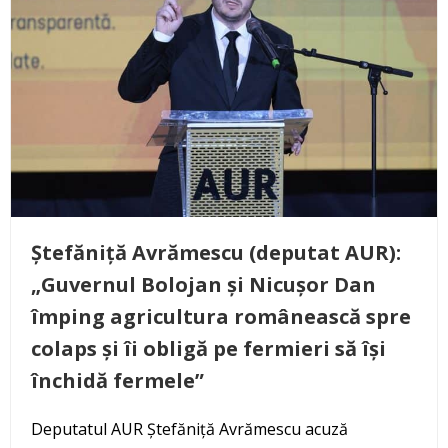
Ștefăniță Avrămescu (deputat AUR):
„Guvernul Bolojan și Nicușor Dan
împing agricultura românească spre
colaps și îi obligă pe fermieri să își
închidă fermele”
Deputatul AUR Ștefăniță Avrămescu acuză