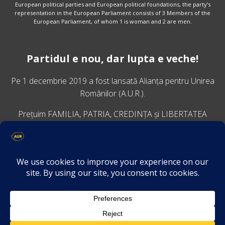
European political parties and European political foundations, the party’s
representation in the European Parliament consists of 3 Members of the
European Parliament, of whom 1 is woman and 2 are men.
Partidul e nou, dar lupta e veche!
Pe 1 decembrie 2019 a fost lansată
Alianța pentru Unirea
Românilor
(A.U.R.).
Prețuim FAMILIA, PATRIA, CREDINȚA și LIBERTATEA
VINO ALĂTURI DE NOI
Descarcă aplicația Platforma AUR
Termeni și condiții de confidențialitate
GDPR