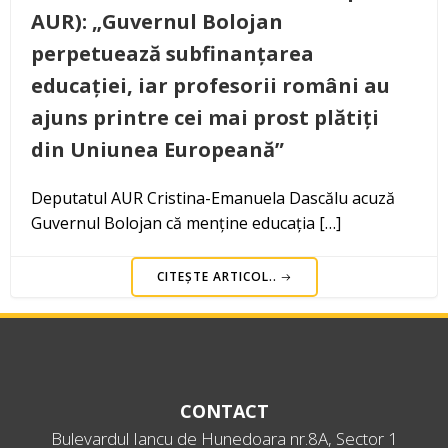
AUR): „Guvernul Bolojan
perpetuează subfinanțarea
educației, iar profesorii români au
ajuns printre cei mai prost plătiți
din Uniunea Europeană”
Deputatul AUR Cristina-Emanuela Dascălu acuză
Guvernul Bolojan că menține educația […]
CITEȘTE ARTICOL..
CONTACT
Bulevardul Iancu de Hunedoara nr.8A, Sector 1