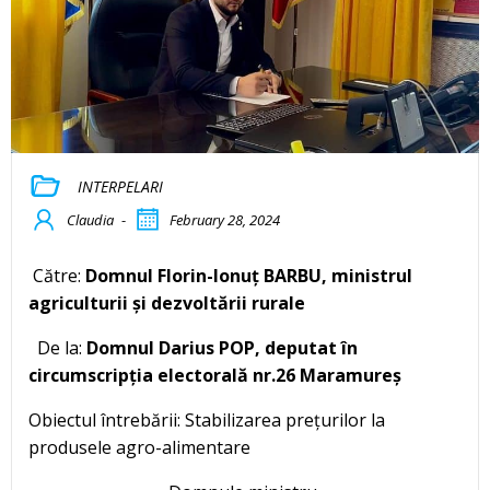
INTERPELARI
Claudia
-
February 28, 2024
Către:
Domnul Florin-Ionuț BARBU, ministrul
agriculturii și dezvolt
ă
rii rurale
De la:
Domnul Darius POP, deputat în
circumscripția electorală nr.26 Maramureș
Obiectul întrebării: Stabilizarea prețurilor la
produsele agro-alimentare