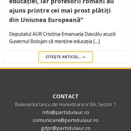
educației, iar profesorii români au
ajuns printre cei mai prost plătiți
din Uniunea Europeană”
Deputatul AUR Cristina-Emanuela Dascălu acuză
Guvernul Bolojan că menține educația […]
CITEȘTE ARTICOL..
CONTACT
Bulevardul Iancu de Hunedoara nr.8A, Sector 1
info@partidulaur.ro
comunicare@partidulaur.ro
gdpr@partidulaur.ro