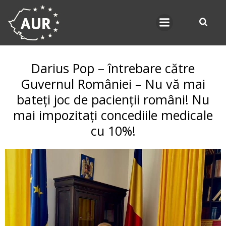
Skip
to
content
Darius Pop – întrebare către
Guvernul României – Nu vă mai
bateți joc de pacienții români! Nu
mai impozitați concediile medicale
cu 10%!